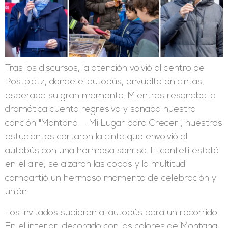
Tras los discursos, la atención volvió al centro de
Postplatz, donde el autobús, envuelto en cintas,
esperaba su gran momento. Mientras resonaba la
dramática cuenta regresiva y sonaba nuestra
canción "Montana — Mi Lugar para Crecer", nuestros
estudiantes cortaron la cinta que envolvió al
autobús con una hermosa sonrisa. El confeti estalló
en el aire, se alzaron las copas y la multitud
compartió un hermoso momento de celebración y
unión.
Los invitados subieron al autobús para un recorrido.
En el interior, decorado con los colores de Montana,