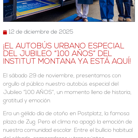
12 de diciembre de 2025
¡EL AUTOBÚS URBANO ESPECIAL
DEL JUBILEO “100 AÑOS” DEL
INSTITUT MONTANA YA ESTÁ AQUÍ!
El sábado 29 de noviembre, presentamos con
orgullo al público nuestro autobús especial del
Jubileo “100 AÑOS”, un momento lleno de historia,
gratitud y emoción.
Era un gélido día de otoño en Postplatz, la famosa
plaza de Zug. Pero el clima no apagó la emoción de
nuestra comunidad escolar. Entre el bullicio habitual