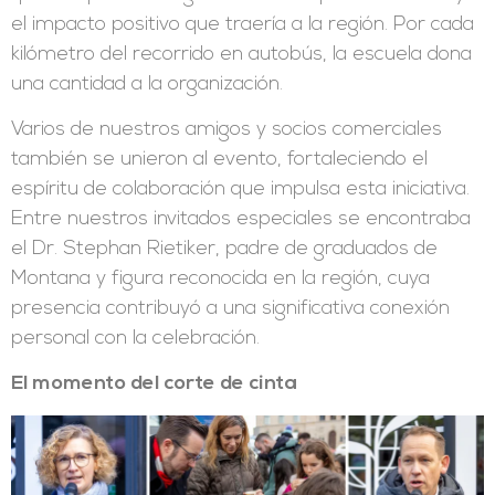
el impacto positivo que traería a la región. Por cada
kilómetro del recorrido en autobús, la escuela dona
una cantidad a la organización.
Varios de nuestros amigos y socios comerciales
también se unieron al evento, fortaleciendo el
espíritu de colaboración que impulsa esta iniciativa.
Entre nuestros invitados especiales se encontraba
el Dr. Stephan Rietiker, padre de graduados de
Montana y figura reconocida en la región, cuya
presencia contribuyó a una significativa conexión
personal con la celebración.
El momento del corte de cinta