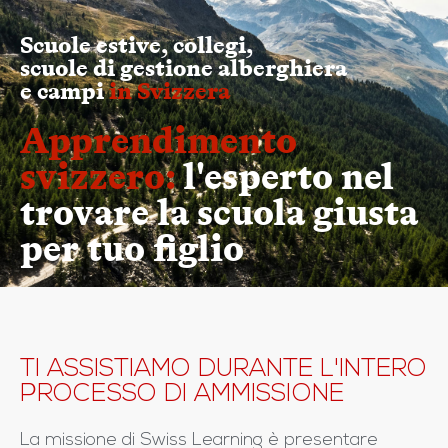
Scuole estive, collegi,
scuole di gestione alberghiera
e campi
in Svizzera
Apprendimento
svizzero:
l'esperto nel
trovare la scuola giusta
per tuo figlio
TI ASSISTIAMO DURANTE L'INTERO
PROCESSO DI AMMISSIONE
La missione di Swiss Learning è presentare