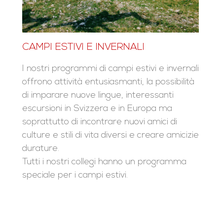
CAMPI ESTIVI E INVERNALI
I nostri programmi di campi estivi e invernali
offrono attività entusiasmanti, la possibilità
di imparare nuove lingue, interessanti
escursioni in Svizzera e in Europa ma
soprattutto di incontrare nuovi amici di
culture e stili di vita diversi e creare amicizie
durature.
Tutti i nostri collegi hanno un programma
speciale per i campi estivi.