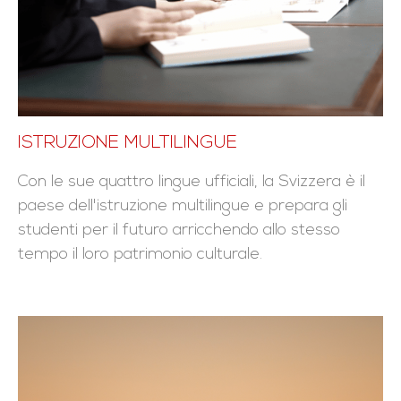
ISTRUZIONE MULTILINGUE
Con le sue quattro lingue ufficiali, la Svizzera è il
paese dell'istruzione multilingue e prepara gli
studenti per il futuro arricchendo allo stesso
tempo il loro patrimonio culturale.