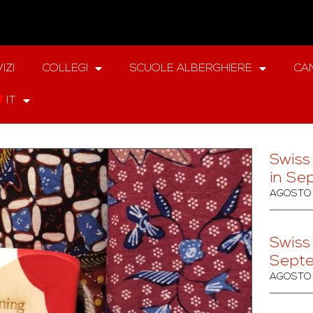
IZI
COLLEGI
SCUOLE ALBERGHIERE
CAM
IT
Swiss
in Se
AGOSTO 
Swiss
Sept
AGOSTO 