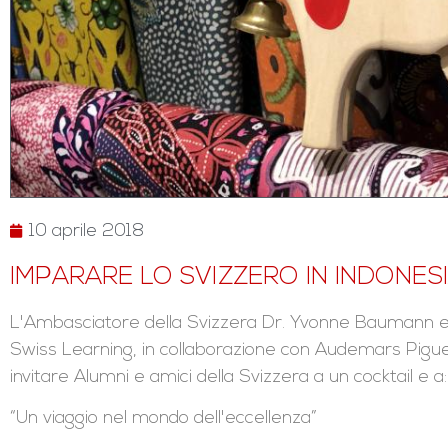
10 aprile 2018
IMPARARE LO SVIZZERO IN INDONES
L'Ambasciatore della Svizzera Dr. Yvonne Baumann e il
Swiss Learning, in collaborazione con Audemars Piguet
invitare Alumni e amici della Svizzera a un cocktail e a:
“Un viaggio nel mondo dell'eccellenza”