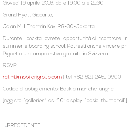
Giovedì 19 aprile 2018, dalle 19:00 alle 21:30
Grand Hyatt Giacarta,
Jalan MH Thamrin Kav. 28-30-Jakarta
Durante il cocktail avrete l'opportunità di incontrare 
summer e boarding school. Potresti anche vincere p
Piguet o un campo estivo gratuito in Svizzera.
RSVP
ratih@mobiliarigroup.com
| tel. +62 821 2451 0900
Codice di abbigliamento: Batik a maniche lunghe
[ngg src=”galleries” ids=”16″ display=”basic_thumbnail”
PRECEDENTE