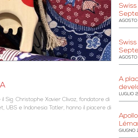
Swiss
Sept
AGOSTO 
Swiss
Sept
AGOSTO 
A pla
IA
devel
LUGLIO 
 Sig. Christophe Xavier Clivaz, fondatore di
, UBS e Indonesia Tatler, hanno il piacere di
Apollo
Léma
GIUGNO 