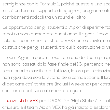
somiglianze con la Formula 1, poiché questo è uno sport
lui c'è un team di supporto di ingegneri, programmator
cambiamenti radicali tra un round e l'altro.
Le opportunità per gli studenti di Aiglon di sperimenta
robotica sono aumentate quest'anno. Il signor Jason 
solo ha recentemente istituito VEX come attività, ma
costruzione per gli studenti, tra cui la costruzione di v
Il team Aiglon in gara in Texas era uno dei team più 
non sono passati dalla fase finale dei 16, perdendo nell
team quarto classificato. Tuttavia, la loro partecipa
non riguardava solo la vittoria della competizione. Il lo
di dedicare così tante ore (inclusi i weekend) per cost
con i loro robot sono altamente elogiati.
Il
nuova sfida VEX
per il 2024-25 "High Stakes" è stat
chiusura e il team Aiglon VEX ha già iniziato a esplora