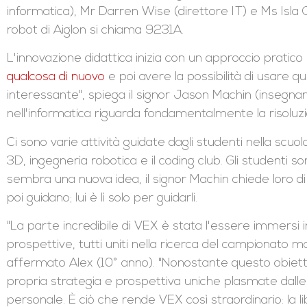
informatica), Mr Darren Wise (direttore IT) e Ms Isla C
robot di Aiglon si chiama 9231A.
L'innovazione didattica inizia con un approccio pratico 
qualcosa di nuovo
e poi avere la possibilità di usare q
interessante", spiega il signor Jason Machin (insegnan
nell'informatica riguarda fondamentalmente la risoluzi
Ci sono varie attività guidate dagli studenti nella scu
3D, ingegneria robotica e il coding club. Gli studenti so
sembra una nuova idea, il signor Machin chiede loro 
poi guidano; lui è lì solo per guidarli.
"La parte incredibile di VEX è stata l'essere immersi i
prospettive, tutti uniti nella ricerca del campionato 
affermato Alex (10° anno). "Nonostante questo obiett
propria strategia e prospettiva uniche plasmate dalle
personale. È ciò che rende VEX così straordinario: la lib