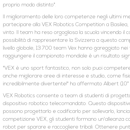
proprio modo distinto".
Il miglioramento delle loro competenze negli ultimi m
partecipare alla VEX Robotics Competition a Basilea, 
vinto. Il team ha reso orgogliosa la scuola vincendo i
possibilità di rappresentare la Svizzera a questo campi
livello globale, 13.700 team Vex hanno gareggiato nei
raggiungere il campionato mondiale è un risultato signi
"VEX è uno sport fantastico, non solo puoi competere
anche migliorare aree di interesse e studio, come fis
incredibilmente divertente!" ha affermato Albert (10°
VEX Robotics consente a team di studenti di progettar
dispositivo robotico telecomandato. Questo dispositivo 
possono progettarlo e codificarlo per sollevarlo, lanciar
competizione VEX, gli studenti formano un'alleanza c
robot per sparare e raccogliere tribali. Ottenere punti