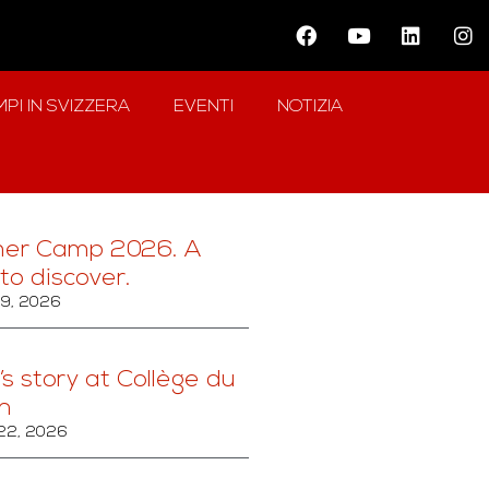
PI IN SVIZZERA
EVENTI
NOTIZIA
er Camp 2026. A
to discover.
29, 2026
’s story at Collège du
n
22, 2026