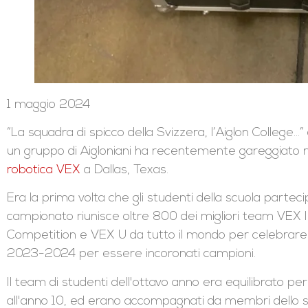
1 maggio 2024
“La squadra di spicco della Svizzera, l’Aiglon College
un gruppo di Aigloniani ha recentemente gareggiato ne
robotica VEX
a Dallas, Texas.
Era la prima volta che gli studenti della scuola part
campionato riunisce oltre 800 dei migliori team VEX
Competition e VEX U da tutto il mondo per celebrare i
2023-2024 per essere incoronati campioni.
Il team di studenti dell'ottavo anno era equilibrato p
all'anno 10, ed erano accompagnati da membri dello s