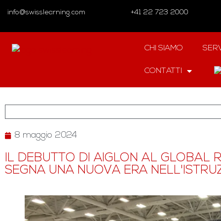
info@swisslearning.com
+41 22 723 2000
CHI SIAMO
SERV
CONTATTI
8 maggio 2024
IL DEBUTTO DI AIGLON AL GLOBAL
SEGNA UNA NUOVA ERA NELL'ISTRU