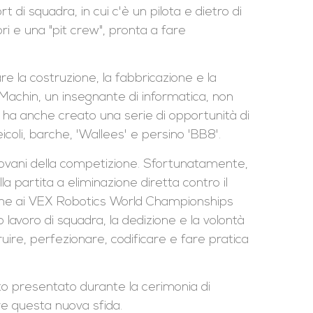
 di squadra, in cui c'è un pilota e dietro di
i e una "pit crew", pronta a fare
re la costruzione, la fabbricazione e la
Machin, un insegnante di informatica, non
 ha anche creato una serie di opportunità di
eicoli, barche, 'Wallees' e persino 'BB8'.
giovani della competizione. Sfortunatamente,
a partita a eliminazione diretta contro il
zione ai VEX Robotics World Championships
ro lavoro di squadra, la dedizione e la volontà
ruire, perfezionare, codificare e fare pratica
o presentato durante la cerimonia di
re questa nuova sfida.