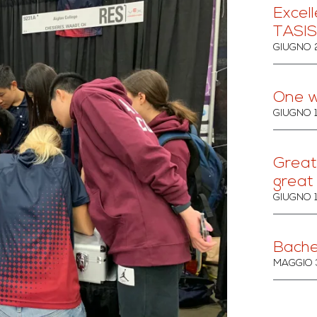
Excell
TASIS
GIUGNO 
One w
GIUGNO 
Great 
great
GIUGNO 
Bache
MAGGIO 