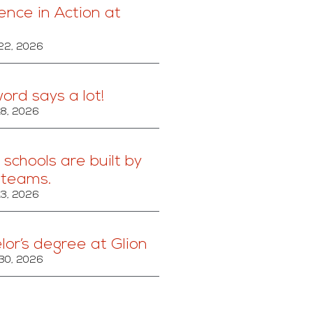
ence in Action at
22, 2026
ord says a lot!
18, 2026
schools are built by
 teams.
13, 2026
lor’s degree at Glion
30, 2026