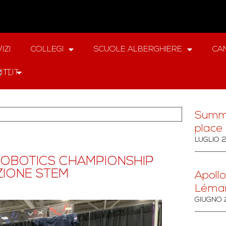
IZI
COLLEGI
SCUOLE ALBERGHIERE
CAM
IT
Summ
place 
LUGLIO 
 ROBOTICS CHAMPIONSHIP
ZIONE STEM
Apollo
Léma
GIUGNO 