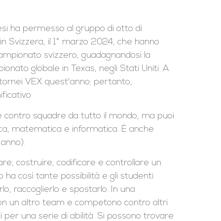
esi ha permesso al gruppo di otto di
in Svizzera, il 1° marzo 2024, che hanno
l campionato svizzero, guadagnandosi la
onato globale in Texas, negli Stati Uniti. A
 tornei VEX quest'anno; pertanto,
ficativo.
 contro squadre da tutto il mondo, ma puoi
ica, matematica e informatica. È anche
 anno).
e, costruire, codificare e controllare un
ha così tante possibilità e gli studenti
lo, raccoglierlo e spostarlo. In una
on un altro team e competono contro altri
 per una serie di abilità. Si possono trovare