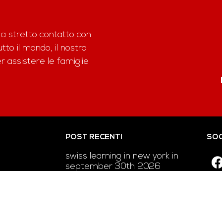
 a stretto contatto con
to il mondo, il nostro
assistere le famiglie
POST RECENTI
SOC
swiss learning in new york in
september 30th 2026
swiss learning in miami in
september 29th 2026
e