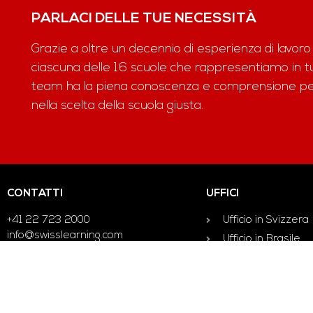
PARLACI DELLE TUE NECESSITÀ
Grazie a oltre un decennio di esperienza di lavoro
ciascuna delle 16 scuole che rappresentiamo in tut
team ha la piena conoscenza e comprensione per 
nella scelta della scuola giusta.
CONTATTI
UFFICI
+41 22 723 2000
Ufficio in Svizzera
info@swisslearning.com
Ufficio in Brasile
Ufficio in Cina
Termini e Condizioni
Ufficio in Colombia
Ufficio in Giappon