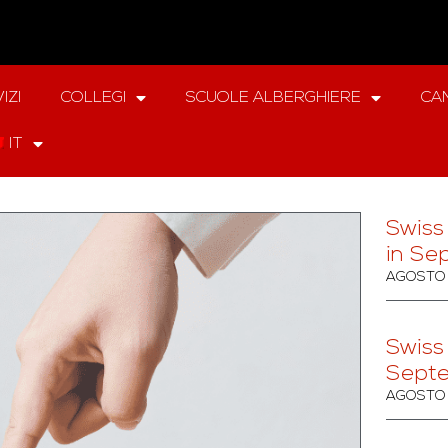
IZI
COLLEGI
SCUOLE ALBERGHIERE
CAM
IT
Swiss
in Se
AGOSTO 
Swiss
Sept
AGOSTO 