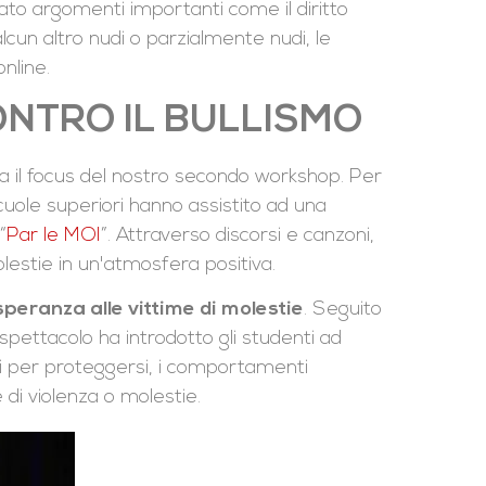
tato argomenti importanti come il diritto
qualcun altro nudi o parzialmente nudi, le
nline.
ONTRO IL BULLISMO
ta il focus del nostro secondo workshop. Per
uole superiori hanno assistito ad una
“
Par le MOI
”. Attraverso discorsi e canzoni,
estie in un'atmosfera positiva.
speranza alle vittime di molestie
. Seguito
spettacolo ha introdotto gli studenti ad
odi per proteggersi, i comportamenti
e di violenza o molestie.