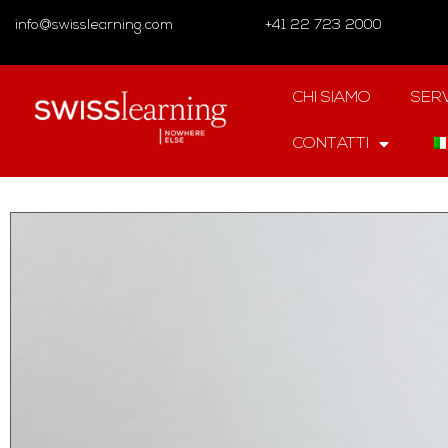
info@swisslearning.com
+41 22 723 2000
CHI SIAMO
SERV
CONTATTI