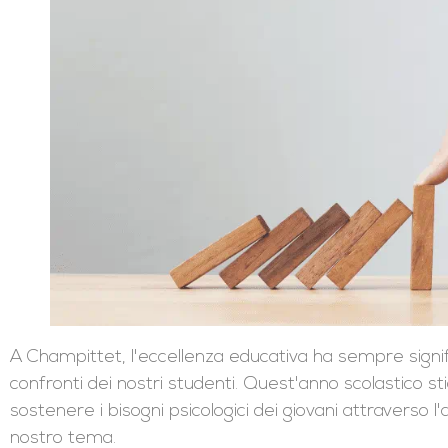
A Champittet, l'eccellenza educativa ha sempre signif
confronti dei nostri studenti. Quest'anno scolastico 
sostenere i bisogni psicologici dei giovani attraverso l
nostro tema.