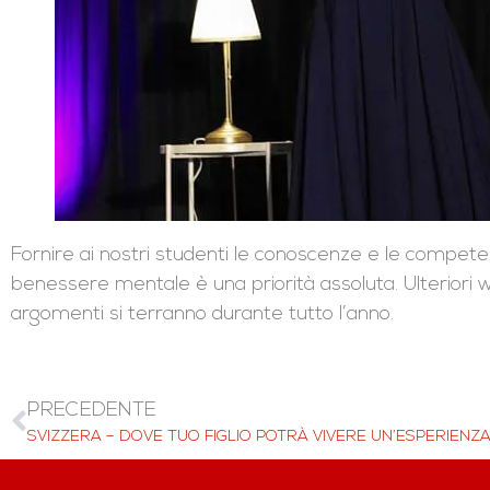
Fornire ai nostri studenti le conoscenze e le competen
benessere mentale è una priorità assoluta. Ulteriori w
argomenti si terranno durante tutto l’anno.
PRECEDENTE