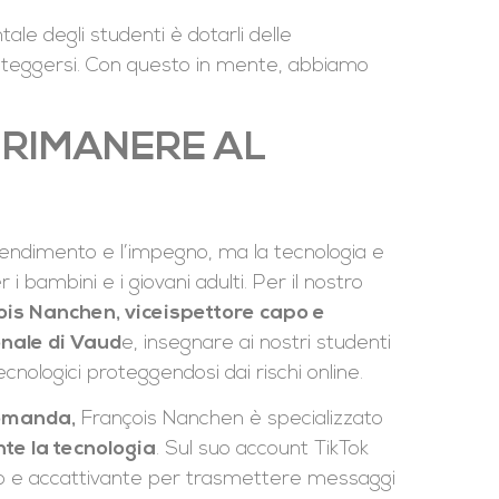
le degli studenti è dotarli delle
oteggersi. Con questo in mente, abbiamo
A RIMANERE AL
prendimento e l’impegno, ma la tecnologia e
 bambini e i giovani adulti. Per il nostro
is Nanchen, viceispettore capo e
onale di Vaud
e, insegnare ai nostri studenti
ologici proteggendosi dai rischi online.
romanda,
François Nanchen è specializzato
te la tecnologia
. Sul suo account TikTok
ro e accattivante per trasmettere messaggi