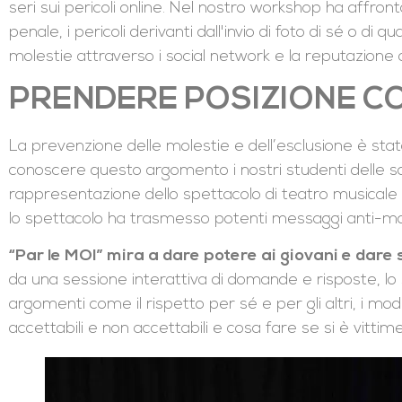
seri sui pericoli online. Nel nostro workshop ha affron
penale, i pericoli derivanti dall'invio di foto di sé o di 
molestie attraverso i social network e la reputazione o
PRENDERE POSIZIONE C
La prevenzione delle molestie e dell’esclusione è sta
conoscere questo argomento i nostri studenti delle sc
rappresentazione dello spettacolo di teatro musicale 
lo spettacolo ha trasmesso potenti messaggi anti-mol
“Par le MOI” mira a dare potere ai giovani e dare 
da una sessione interattiva di domande e risposte, lo 
argomenti come il rispetto per sé e per gli altri, i m
accettabili e non accettabili e cosa fare se si è vittim