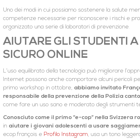
Uno dei modi in cui possiamo sostenere la salute menta
competenze necessarie per riconoscere i rischi e pr
organizzato una serie di laboratori di prevenzione.
AIUTARE GLI STUDENTI 
SICURO ONLINE
L’uso equilibrato della tecnologia può migliorare l’ap
Internet possono anche comportare alcuni pericoli per i
primo workshop in ottobre,
abbiamo invitato Franço
responsabile della prevenzione della Polizia cant
come fare un uso sano e moderato degli strumenti tecn
Conosciuto come il primo “e-cop” nella Svizzera 
in
aiutare i giovani adolescenti a usare saggiamen
ecop.françois e
Profilo Instagram
, usa un tono legge