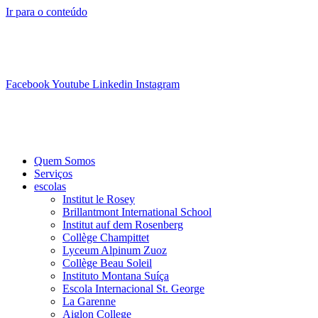
Ir para o conteúdo
info@swisslearning.com
+41 22 723 2000
Facebook
Youtube
Linkedin
Instagram
Quem Somos
Serviços
escolas
Institut le Rosey
Brillantmont International School
Institut auf dem Rosenberg
Collège Champittet
Lyceum Alpinum Zuoz
Collège Beau Soleil
Instituto Montana Suíça
Escola Internacional St. George
La Garenne
Aiglon College