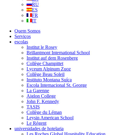
RU
ES
FR
IT
Quem Somos
Serviços
escolas
Institut le Rosey
Brillantmont International School
Institut auf dem Rosenberg
Collège Champittet
Lyceum Alpinum Zuoz
Collège Beau Soleil
Instituto Montana Suíça
Escola Internacional St. George
La Garenne
Aiglon College
John F. Kennedy
TASIS
Collège du Léman
Leysin American School
Le Régent
universidades de hotelaria
Les Roches Global Hospitality Education