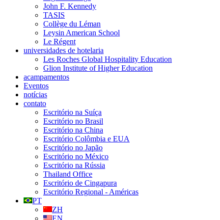
John F. Kennedy
TASIS
Collège du Léman
Leysin American School
Le Régent
universidades de hotelaria
Les Roches Global Hospitality Education
Glion Institute of Higher Education
acampamentos
Eventos
notícias
contato
Escritório na Suíça
Escritório no Brasil
Escritório na China
Escritório Colômbia e EUA
Escritório no Japão
Escritório no México
Escritório na Rússia
Thailand Office
Escritório de Cingapura
Escritório Regional - Américas
PT
ZH
EN