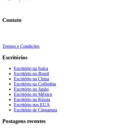
Agende uma ligação
Contato
+41 22 723 2000
info@swisslearning.com
Termos e Condições
Escritórios
Escritório na Suíça
Escritório no Brasil
Escritório na China
Escritório na Colômbia
Escritório no Japão
Escritório no México
Escritório na Rússia
Escritório nos EUA
Escritório de Cingapura
Postagens recentes