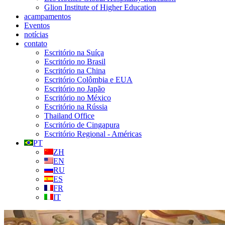
Glion Institute of Higher Education
acampamentos
Eventos
notícias
contato
Escritório na Suíça
Escritório no Brasil
Escritório na China
Escritório Colômbia e EUA
Escritório no Japão
Escritório no México
Escritório na Rússia
Thailand Office
Escritório de Cingapura
Escritório Regional - Américas
PT
ZH
EN
RU
ES
FR
IT