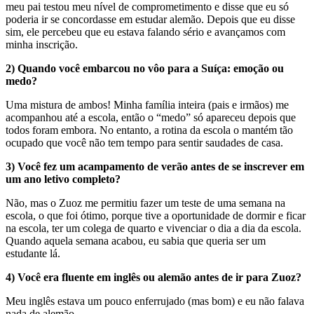
meu pai testou meu nível de comprometimento e disse que eu só
poderia ir se concordasse em estudar alemão. Depois que eu disse
sim, ele percebeu que eu estava falando sério e avançamos com
minha inscrição.
2) Quando você embarcou no vôo para a Suíça: emoção ou
medo?
Uma mistura de ambos! Minha família inteira (pais e irmãos) me
acompanhou até a escola, então o “medo” só apareceu depois que
todos foram embora. No entanto, a rotina da escola o mantém tão
ocupado que você não tem tempo para sentir saudades de casa.
3) Você fez um acampamento de verão antes de se inscrever em
um ano letivo completo?
Não, mas o Zuoz me permitiu fazer um teste de uma semana na
escola, o que foi ótimo, porque tive a oportunidade de dormir e ficar
na escola, ter um colega de quarto e vivenciar o dia a dia da escola.
Quando aquela semana acabou, eu sabia que queria ser um
estudante lá.
4) Você era fluente em inglês ou alemão antes de ir para Zuoz?
Meu inglês estava um pouco enferrujado (mas bom) e eu não falava
nada de alemão.