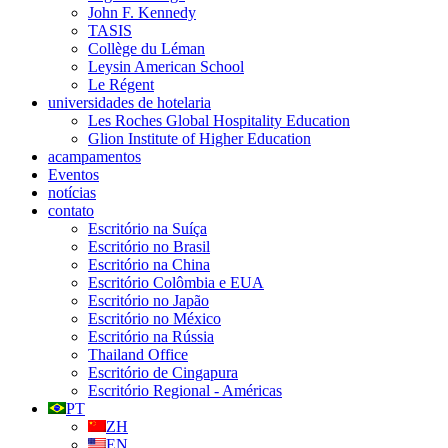
John F. Kennedy
TASIS
Collège du Léman
Leysin American School
Le Régent
universidades de hotelaria
Les Roches Global Hospitality Education
Glion Institute of Higher Education
acampamentos
Eventos
notícias
contato
Escritório na Suíça
Escritório no Brasil
Escritório na China
Escritório Colômbia e EUA
Escritório no Japão
Escritório no México
Escritório na Rússia
Thailand Office
Escritório de Cingapura
Escritório Regional - Américas
PT
ZH
EN