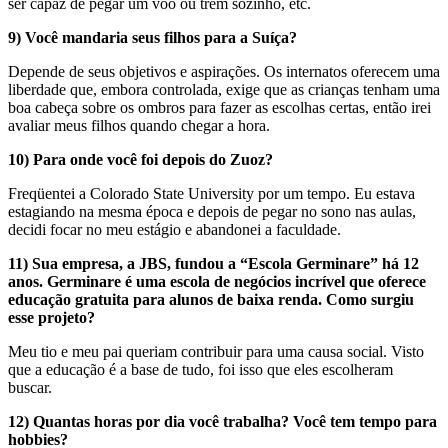
ser capaz de pegar um vôo ou trem sozinho, etc.
9) Você mandaria seus filhos para a Suíça?
Depende de seus objetivos e aspirações. Os internatos oferecem uma
liberdade que, embora controlada, exige que as crianças tenham uma
boa cabeça sobre os ombros para fazer as escolhas certas, então irei
avaliar meus filhos quando chegar a hora.
10) Para onde você foi depois do Zuoz?
Freqüentei a Colorado State University por um tempo. Eu estava
estagiando na mesma época e depois de pegar no sono nas aulas,
decidi focar no meu estágio e abandonei a faculdade.
11) Sua empresa, a JBS, fundou a “Escola Germinare” há 12
anos. Germinare é uma escola de negócios incrível que oferece
educação gratuita para alunos de baixa renda. Como surgiu
esse projeto?
Meu tio e meu pai queriam contribuir para uma causa social. Visto
que a educação é a base de tudo, foi isso que eles escolheram
buscar.
12) Quantas horas por dia você trabalha? Você tem tempo para
hobbies?