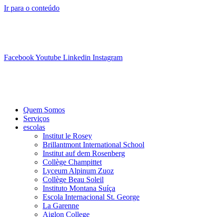
Ir para o conteúdo
info@swisslearning.com
+41 22 723 2000
Facebook
Youtube
Linkedin
Instagram
Quem Somos
Serviços
escolas
Institut le Rosey
Brillantmont International School
Institut auf dem Rosenberg
Collège Champittet
Lyceum Alpinum Zuoz
Collège Beau Soleil
Instituto Montana Suíça
Escola Internacional St. George
La Garenne
Aiglon College