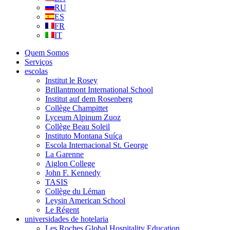
RU
ES
FR
IT
Quem Somos
Serviços
escolas
Institut le Rosey
Brillantmont International School
Institut auf dem Rosenberg
Collège Champittet
Lyceum Alpinum Zuoz
Collège Beau Soleil
Instituto Montana Suíça
Escola Internacional St. George
La Garenne
Aiglon College
John F. Kennedy
TASIS
Collège du Léman
Leysin American School
Le Régent
universidades de hotelaria
Les Roches Global Hospitality Education