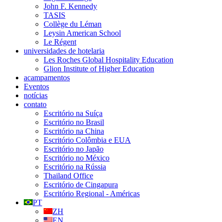
John F. Kennedy
TASIS
Collège du Léman
Leysin American School
Le Régent
universidades de hotelaria
Les Roches Global Hospitality Education
Glion Institute of Higher Education
acampamentos
Eventos
notícias
contato
Escritório na Suíça
Escritório no Brasil
Escritório na China
Escritório Colômbia e EUA
Escritório no Japão
Escritório no México
Escritório na Rússia
Thailand Office
Escritório de Cingapura
Escritório Regional - Américas
PT
ZH
EN