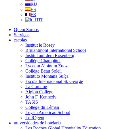
RU
ES
FR
IT
Quem Somos
Serviços
escolas
Institut le Rosey
Brillantmont International School
Institut auf dem Rosenberg
Collège Champittet
Lyceum Alpinum Zuoz
Collège Beau Soleil
Instituto Montana Suíça
Escola Internacional St. George
La Garenne
Aiglon College
John F. Kennedy
TASIS
Collège du Léman
Leysin American School
Le Régent
universidades de hotelaria
Les Roches Global Hospitality Education