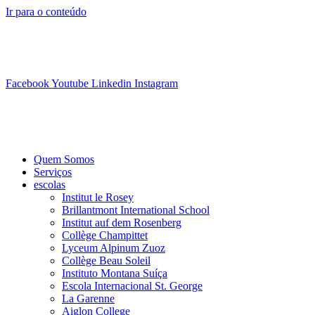
Ir para o conteúdo
info@swisslearning.com
+41 22 723 2000
Facebook
Youtube
Linkedin
Instagram
Quem Somos
Serviços
escolas
Institut le Rosey
Brillantmont International School
Institut auf dem Rosenberg
Collège Champittet
Lyceum Alpinum Zuoz
Collège Beau Soleil
Instituto Montana Suíça
Escola Internacional St. George
La Garenne
Aiglon College