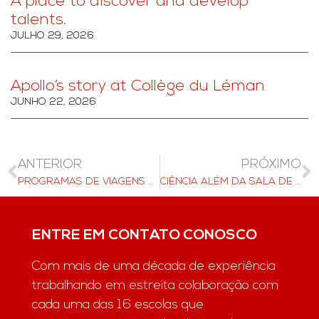
A place to discover and develop
talents.
JULHO 29, 2026
Apollo’s story at Collège du Léman
JUNHO 22, 2026
ANTERIOR
PRÓXIMO
PROGRAMAS DE VIAGENS DA AIGLON
CIÊNCIA ALÉM DA SALA DE AULA
ENTRE EM CONTATO CONOSCO
Com mais de uma década de experiência
trabalhando em estreita colaboração com
cada uma das 16 escolas que