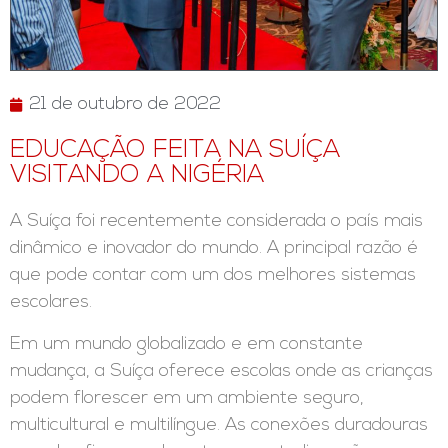
21 de outubro de 2022
EDUCAÇÃO FEITA NA SUÍÇA
VISITANDO A NIGÉRIA
A Suíça foi recentemente considerada o país mais
dinâmico e inovador do mundo. A principal razão é
que pode contar com um dos melhores sistemas
escolares.
Em um mundo globalizado e em constante
mudança, a Suíça oferece escolas onde as crianças
podem florescer em um ambiente seguro,
multicultural e multilíngue. As conexões duradouras