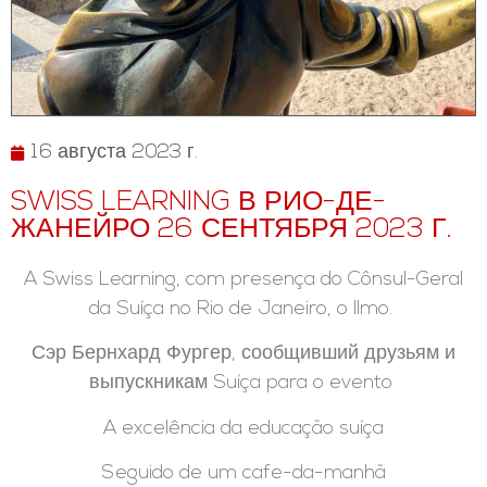
16 августа 2023 г.
SWISS LEARNING В РИО-ДЕ-
ЖАНЕЙРО 26 СЕНТЯБРЯ 2023 Г.
A Swiss Learning, com presença do Cônsul-Geral
da Suíça no Rio de Janeiro, o llmo.
Сэр Бернхард Фургер, сообщивший друзьям и
выпускникам Suíça para o evento
A excelência da educação suíça
Seguido de um cafe-da-manhã