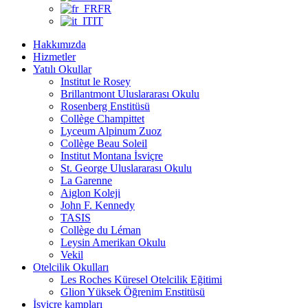
FR
IT
Hakkımızda
Hizmetler
Yatılı Okullar
Institut le Rosey
Brillantmont Uluslararası Okulu
Rosenberg Enstitüsü
Collège Champittet
Lyceum Alpinum Zuoz
Collège Beau Soleil
Institut Montana İsviçre
St. George Uluslararası Okulu
La Garenne
Aiglon Koleji
John F. Kennedy
TASIS
Collège du Léman
Leysin Amerikan Okulu
Vekil
Otelcilik Okulları
Les Roches Küresel Otelcilik Eğitimi
Glion Yüksek Öğrenim Enstitüsü
İsviçre kampları