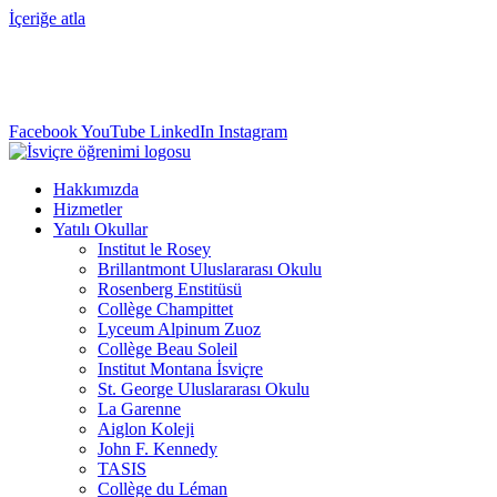
İçeriğe atla
info@swisslearning.com
+41 22 723 2000
Facebook
YouTube
LinkedIn
Instagram
Hakkımızda
Hizmetler
Yatılı Okullar
Institut le Rosey
Brillantmont Uluslararası Okulu
Rosenberg Enstitüsü
Collège Champittet
Lyceum Alpinum Zuoz
Collège Beau Soleil
Institut Montana İsviçre
St. George Uluslararası Okulu
La Garenne
Aiglon Koleji
John F. Kennedy
TASIS
Collège du Léman