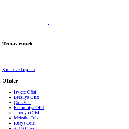
Bir görüşme planlayın
Temas etmek
+41 22 723 2000
info@swisslearning.com
Şartlar ve koşullar
Ofisler
İsviçre Ofisi
Brezilya Ofisi
Çin Ofisi
Kolombiya Ofisi
Japonya Ofisi
Meksika Ofisi
Rusya Ofisi
ABD Ofisi