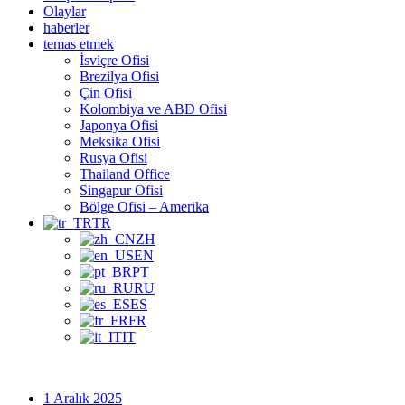
Olaylar
haberler
temas etmek
İsviçre Ofisi
Brezilya Ofisi
Çin Ofisi
Kolombiya ve ABD Ofisi
Japonya Ofisi
Meksika Ofisi
Rusya Ofisi
Thailand Office
Singapur Ofisi
Bölge Ofisi – Amerika
TR
ZH
EN
PT
RU
ES
FR
IT
1 Aralık 2025