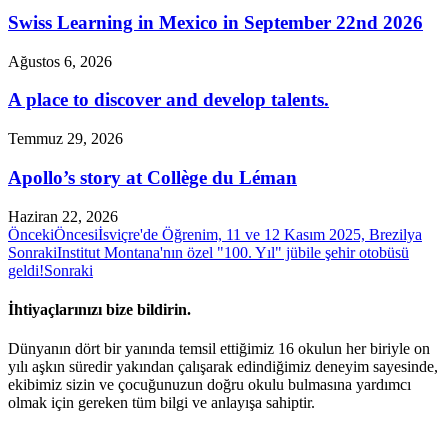
Swiss Learning in Mexico in September 22nd 2026
Ağustos 6, 2026
A place to discover and develop talents.
Temmuz 29, 2026
Apollo’s story at Collège du Léman
Haziran 22, 2026
Önceki
Öncesi
İsviçre'de Öğrenim, 11 ve 12 Kasım 2025, Brezilya
Sonraki
Institut Montana'nın özel "100. Yıl" jübile şehir otobüsü
geldi!
Sonraki
İhtiyaçlarınızı bize bildirin.
Dünyanın dört bir yanında temsil ettiğimiz 16 okulun her biriyle on
yılı aşkın süredir yakından çalışarak edindiğimiz deneyim sayesinde,
ekibimiz sizin ve çocuğunuzun doğru okulu bulmasına yardımcı
olmak için gereken tüm bilgi ve anlayışa sahiptir.