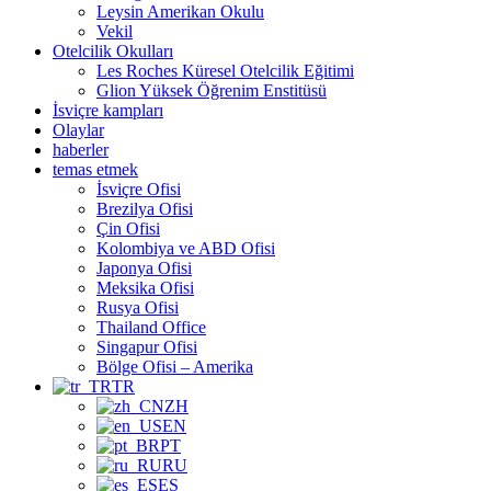
Leysin Amerikan Okulu
Vekil
Otelcilik Okulları
Les Roches Küresel Otelcilik Eğitimi
Glion Yüksek Öğrenim Enstitüsü
İsviçre kampları
Olaylar
haberler
temas etmek
İsviçre Ofisi
Brezilya Ofisi
Çin Ofisi
Kolombiya ve ABD Ofisi
Japonya Ofisi
Meksika Ofisi
Rusya Ofisi
Thailand Office
Singapur Ofisi
Bölge Ofisi – Amerika
TR
ZH
EN
PT
RU
ES