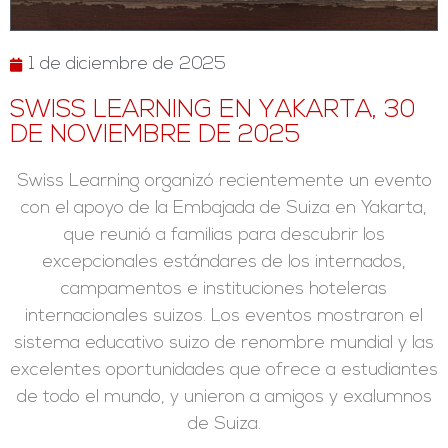
1 de diciembre de 2025
SWISS LEARNING EN YAKARTA, 30
DE NOVIEMBRE DE 2025
Swiss Learning organizó recientemente un evento
con el apoyo de la Embajada de Suiza en Yakarta,
que reunió a familias para descubrir los
excepcionales estándares de los internados,
campamentos e instituciones hoteleras
internacionales suizos. Los eventos mostraron el
sistema educativo suizo de renombre mundial y las
excelentes oportunidades que ofrece a estudiantes
de todo el mundo, y unieron a amigos y exalumnos
de Suiza.