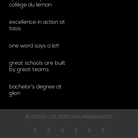
collège du léman
excellence in action at
tasis
one word says a lot!
great schools are built
by great teams.
bachelor’s degree at
glion
© TODOS LOS DERECHOS RESERVADOS