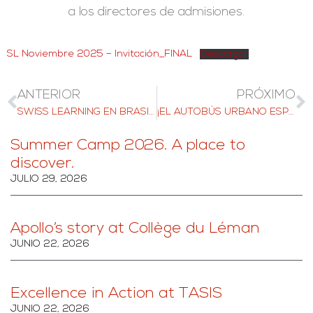
a los directores de admisiones.
SL Noviembre 2025 – Invitación_FINAL
Descargar
ANTERIOR
PRÓXIMO
SWISS LEARNING EN BRASIL, 11 Y 12 DE NOVIEMBRE DE 2025
¡EL AUTOBÚS URBANO ESPECIAL DEL JUBILEO “100 AÑOS” DEL INSTITUT MONTANA YA ESTÁ AQUÍ!
Summer Camp 2026. A place to
discover.
JULIO 29, 2026
Apollo’s story at Collège du Léman
JUNIO 22, 2026
Excellence in Action at TASIS
JUNIO 22, 2026