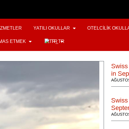
IZMETLER
YATILI OKULLAR
OTELCILIK OKULL
MAS ETMEK
TR
Swiss
in Se
AĞUSTOS
Swiss 
Septe
AĞUSTOS