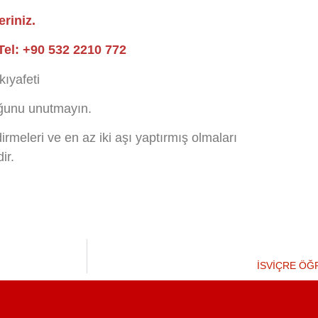
riniz.
el: +90 532 2210 772
 kıyafeti
duğunu unutmayın.
irmeleri ve en az iki aşı yaptırmış olmaları
ir.
İSVIÇRE ÖĞ