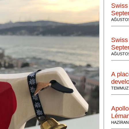
Swiss 
Septe
AĞUSTOS
Swiss 
Septe
AĞUSTOS
A plac
develo
TEMMUZ 
Apollo
Léma
HAZIRAN 