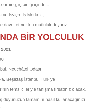
rning, iş birliği içinde...
ı ve İsviçre İş Merkezi,
liğe davet etmekten mutluluk duyarız.
NDA BIR YOLCULUK
m 2021
00
bul, Neuchâtel Odası
, Beşiktaş İstanbul Türkiye
rının temsilcileriyle tanışma fırsatınız olacak.
 beş duyunuzun tamamını nasıl kullanacağınızı
.