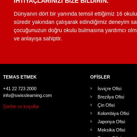
İHTIYAÇLARINIZI BIZE BILDIRIN.
Dünyanın dört bir yanında temsil ettiğimiz 16 okulun
süredir yakından çalışarak edindiğimiz deneyim say
çocuğunuzun doğru okulu bulmasına yardımcı olmak
ve anlayışa sahiptir.
TEMAS ETMEK
OFISLER
+41 22 723 2000
İsviçre Ofisi
info@swisslearning.com
Brezilya Ofisi
Çin Ofisi
Şartlar ve koşullar
Kolombiya Ofisi
Japonya Ofisi
Meksika Ofisi