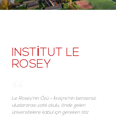
INSTITUT LE
ROSEY
Le Rosey'nin Özü – İsviçre'nin benzersiz
uluslararası yatılı okulu, önde gelen
üniversitelere kabul için gereken titiz