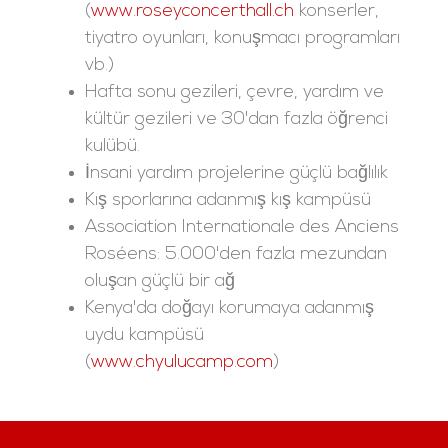
(
www.roseyconcerthall.ch
konserler,
tiyatro oyunları, konuşmacı programları
vb.)
Hafta sonu gezileri, çevre, yardım ve
kültür gezileri ve 30'dan fazla öğrenci
kulübü.
İnsani yardım projelerine güçlü bağlılık
Kış sporlarına adanmış kış kampüsü
Association Internationale des Anciens
Roséens: 5.000'den fazla mezundan
oluşan güçlü bir ağ
Kenya'da doğayı korumaya adanmış
uydu kampüsü
(
www.chyulucamp.com
)