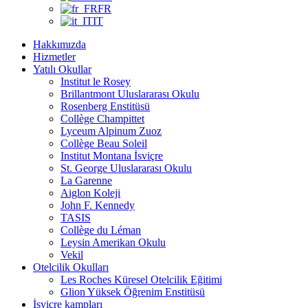
FR
IT
Hakkımızda
Hizmetler
Yatılı Okullar
Institut le Rosey
Brillantmont Uluslararası Okulu
Rosenberg Enstitüsü
Collège Champittet
Lyceum Alpinum Zuoz
Collège Beau Soleil
Institut Montana İsviçre
St. George Uluslararası Okulu
La Garenne
Aiglon Koleji
John F. Kennedy
TASIS
Collège du Léman
Leysin Amerikan Okulu
Vekil
Otelcilik Okulları
Les Roches Küresel Otelcilik Eğitimi
Glion Yüksek Öğrenim Enstitüsü
İsviçre kampları