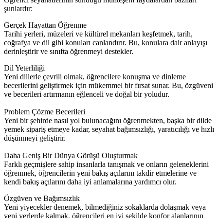
şunlardır:
Gerçek Hayattan Öğrenme
Tarihi yerleri, müzeleri ve kültürel mekanları keşfetmek, tarih,
coğrafya ve dil gibi konuları canlandırır. Bu, konulara dair anlayışı
derinleştirir ve sınıfta öğrenmeyi destekler.
Dil Yeterliliği
Yeni dillerle çevrili olmak, öğrencilere konuşma ve dinleme
becerilerini geliştirmek için mükemmel bir fırsat sunar. Bu, özgüveni
ve becerileri artırmanın eğlenceli ve doğal bir yoludur.
Problem Çözme Becerileri
Yeni bir şehirde nasıl yol bulunacağını öğrenmekten, başka bir dilde
yemek sipariş etmeye kadar, seyahat bağımsızlığı, yaratıcılığı ve hızlı
düşünmeyi geliştirir.
Daha Geniş Bir Dünya Görüşü Oluşturmak
Farklı geçmişlere sahip insanlarla tanışmak ve onların geleneklerini
öğrenmek, öğrencilerin yeni bakış açılarını takdir etmelerine ve
kendi bakış açılarını daha iyi anlamalarına yardımcı olur.
Özgüven ve Bağımsızlık
Yeni yiyecekler denemek, bilmediğiniz sokaklarda dolaşmak veya
yeni yerlerde kalmak, öğrencileri en iyi şekilde konfor alanlarının