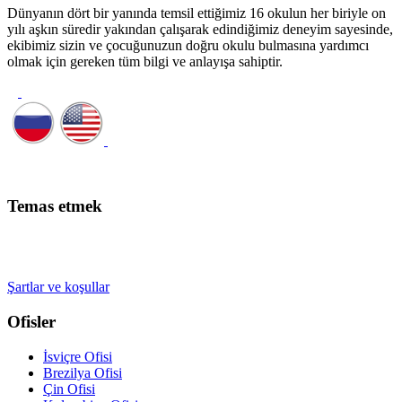
Dünyanın dört bir yanında temsil ettiğimiz 16 okulun her biriyle on
yılı aşkın süredir yakından çalışarak edindiğimiz deneyim sayesinde,
ekibimiz sizin ve çocuğunuzun doğru okulu bulmasına yardımcı
olmak için gereken tüm bilgi ve anlayışa sahiptir.
Bir görüşme planlayın
Temas etmek
+41 22 723 2000
info@swisslearning.com
Şartlar ve koşullar
Ofisler
İsviçre Ofisi
Brezilya Ofisi
Çin Ofisi