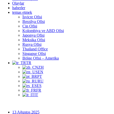
Olaylar
haberler
temas etmek
İsviçre Ofisi
Brezilya Ofisi
Çin Ofisi
Kolombiya ve ABD Ofisi
Japonya Ofisi
Meksika Ofisi
Rusya Ofisi
Thailand Office
Singapur Ofisi
Bölge Ofisi – Amerika
TR
ZH
EN
PT
RU
ES
FR
IT
13 Ağustos 2025