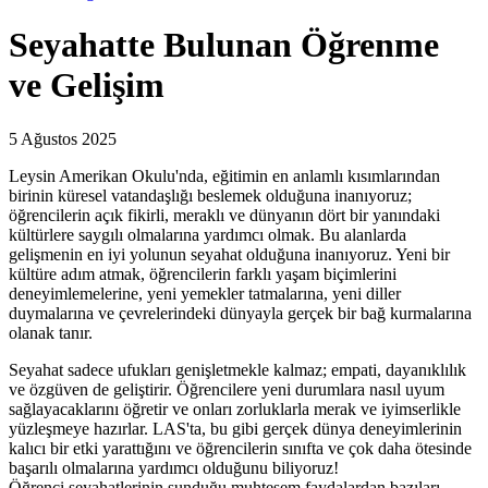
Seyahatte Bulunan Öğrenme
ve Gelişim
5 Ağustos 2025
Leysin Amerikan Okulu'nda, eğitimin en anlamlı kısımlarından
birinin küresel vatandaşlığı beslemek olduğuna inanıyoruz;
öğrencilerin açık fikirli, meraklı ve dünyanın dört bir yanındaki
kültürlere saygılı olmalarına yardımcı olmak. Bu alanlarda
gelişmenin en iyi yolunun seyahat olduğuna inanıyoruz. Yeni bir
kültüre adım atmak, öğrencilerin farklı yaşam biçimlerini
deneyimlemelerine, yeni yemekler tatmalarına, yeni diller
duymalarına ve çevrelerindeki dünyayla gerçek bir bağ kurmalarına
olanak tanır.
Seyahat sadece ufukları genişletmekle kalmaz; empati, dayanıklılık
ve özgüven de geliştirir. Öğrencilere yeni durumlara nasıl uyum
sağlayacaklarını öğretir ve onları zorluklarla merak ve iyimserlikle
yüzleşmeye hazırlar. LAS'ta, bu gibi gerçek dünya deneyimlerinin
kalıcı bir etki yarattığını ve öğrencilerin sınıfta ve çok daha ötesinde
başarılı olmalarına yardımcı olduğunu biliyoruz!
Öğrenci seyahatlerinin sunduğu muhteşem faydalardan bazıları