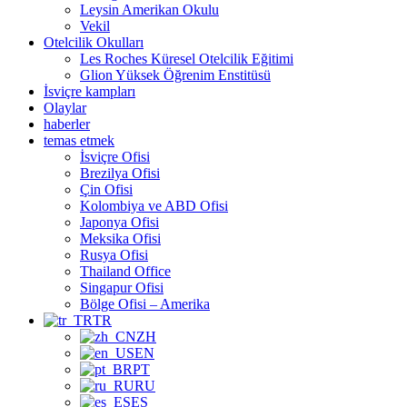
Leysin Amerikan Okulu
Vekil
Otelcilik Okulları
Les Roches Küresel Otelcilik Eğitimi
Glion Yüksek Öğrenim Enstitüsü
İsviçre kampları
Olaylar
haberler
temas etmek
İsviçre Ofisi
Brezilya Ofisi
Çin Ofisi
Kolombiya ve ABD Ofisi
Japonya Ofisi
Meksika Ofisi
Rusya Ofisi
Thailand Office
Singapur Ofisi
Bölge Ofisi – Amerika
TR
ZH
EN
PT
RU
ES