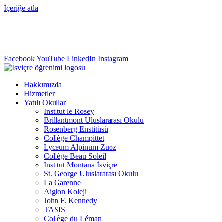
İçeriğe atla
info@swisslearning.com
+41 22 723 2000
Facebook
YouTube
LinkedIn
Instagram
Hakkımızda
Hizmetler
Yatılı Okullar
Institut le Rosey
Brillantmont Uluslararası Okulu
Rosenberg Enstitüsü
Collège Champittet
Lyceum Alpinum Zuoz
Collège Beau Soleil
Institut Montana İsviçre
St. George Uluslararası Okulu
La Garenne
Aiglon Koleji
John F. Kennedy
TASIS
Collège du Léman