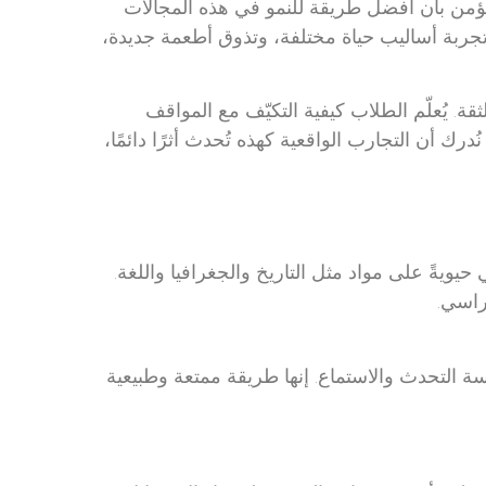
نؤمن بأن أفضل طريقة للنمو في هذه المجالات
تجربة أساليب حياة مختلفة، وتذوق أطعمة جديدة،
قة. يُعلّم الطلاب كيفية التكيّف مع المواقف
ديدة، ويُهيئهم لمواجهة التحديات بفضول وتفاؤل. في LAS، نُدرك أن التجارب الواقعية كهذه تُحدث أثرًا دائمًا،
حيويةً على مواد مثل التاريخ والجغرافيا واللغة.
راسي.
ة التحدث والاستماع. إنها طريقة ممتعة وطبيعية