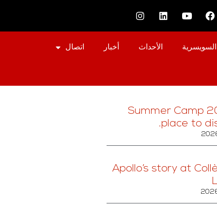
السويسرية
الأحداث
أخبار
اتصال
Summer Camp 20
place to di
Apollo’s story at Col