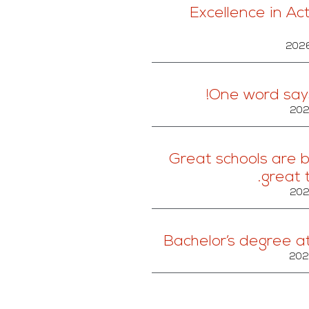
Excellence in Ac
One word says 
Great schools are b
great 
Bachelor’s degree at