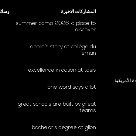
المشاركات الاخيرة
وسائل
summer camp 2026. a place to
discover.
apollo’s story at collège du
léman
excellence in action at tasis
ة الأمريكية
one word says a lot!
great schools are built by great
teams.
bachelor’s degree at glion