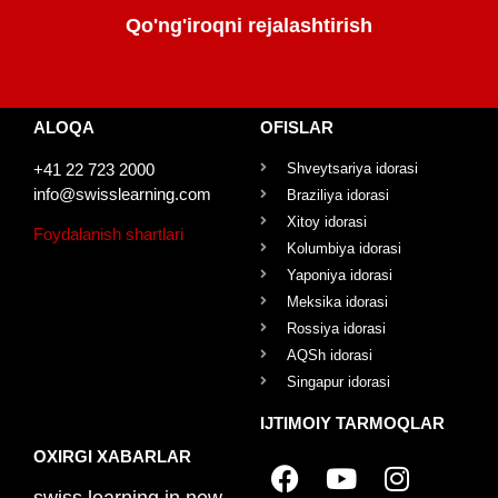
Qo'ng'iroqni rejalashtirish
ALOQA
OFISLAR
+41 22 723 2000
Shveytsariya idorasi
info@swisslearning.com
Braziliya idorasi
Xitoy idorasi
Foydalanish shartlari
Kolumbiya idorasi
Yaponiya idorasi
Meksika idorasi
Rossiya idorasi
AQSh idorasi
Singapur idorasi
IJTIMOIY TARMOQLAR
OXIRGI XABARLAR
swiss learning in new