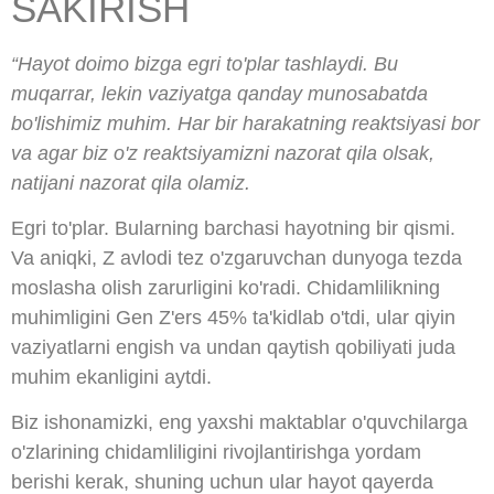
SAKIRISH
“Hayot doimo bizga egri to'plar tashlaydi. Bu
muqarrar, lekin vaziyatga qanday munosabatda
bo'lishimiz muhim. Har bir harakatning reaktsiyasi bor
va agar biz o'z reaktsiyamizni nazorat qila olsak,
natijani nazorat qila olamiz.
Egri to'plar. Bularning barchasi hayotning bir qismi.
Va aniqki, Z avlodi tez o'zgaruvchan dunyoga tezda
moslasha olish zarurligini ko'radi. Chidamlilikning
muhimligini Gen Z'ers 45% ta'kidlab o'tdi, ular qiyin
vaziyatlarni engish va undan qaytish qobiliyati juda
muhim ekanligini aytdi.
Biz ishonamizki, eng yaxshi maktablar o'quvchilarga
o'zlarining chidamliligini rivojlantirishga yordam
berishi kerak, shuning uchun ular hayot qayerda