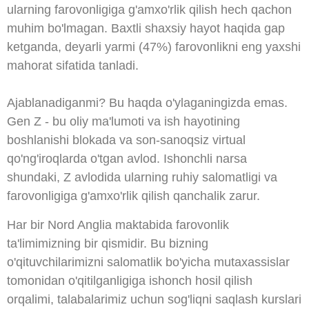
ularning farovonligiga g'amxo'rlik qilish hech qachon
muhim bo'lmagan. Baxtli shaxsiy hayot haqida gap
ketganda, deyarli yarmi (47%) farovonlikni eng yaxshi
mahorat sifatida tanladi.
Ajablanadiganmi? Bu haqda o'ylaganingizda emas.
Gen Z - bu oliy ma'lumoti va ish hayotining
boshlanishi blokada va son-sanoqsiz virtual
qo'ng'iroqlarda o'tgan avlod. Ishonchli narsa
shundaki, Z avlodida ularning ruhiy salomatligi va
farovonligiga g'amxo'rlik qilish qanchalik zarur.
Har bir Nord Anglia maktabida farovonlik
ta'limimizning bir qismidir. Bu bizning
o'qituvchilarimizni salomatlik bo'yicha mutaxassislar
tomonidan o'qitilganligiga ishonch hosil qilish
orqalimi, talabalarimiz uchun sog'liqni saqlash kurslari