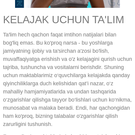
KELAJAK UCHUN TA'LIM
Ta'lim hech qachon faqat imtihon natijalari bilan
bog'liq emas. Bu ko'proq narsa - bu yoshlarga
jamiyatning ijobiy va ta'sirchan a'zosi bo'lish,
muvaffaqiyatga erishish va o'z kelajagini qurish uchun
tajriba, tushuncha va vositalarni berishdir. Shuning
uchun maktablarimiz o‘quvchilarga kelajakda qanday
qiyinchiliklarga duch kelishidan qat’i nazar, o‘z
mahalliy hamjamiyatlarida va undan tashqarida
o‘zgarishlar qilishga tayyor bo‘lishlari uchun ko‘nikma,
munosabat va malaka beradi. Endi, har qachongidan
ham ko'proq, bizning talabalar o'zgarishlar qilish
zarurligini tushunish.