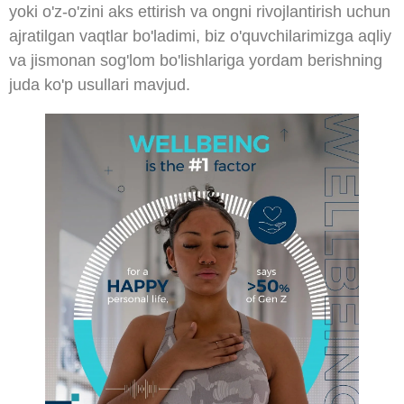
yoki o'z-o'zini aks ettirish va ongni rivojlantirish uchun
ajratilgan vaqtlar bo'ladimi, biz o'quvchilarimizga aqliy
va jismonan sog'lom bo'lishlariga yordam berishning
juda ko'p usullari mavjud.