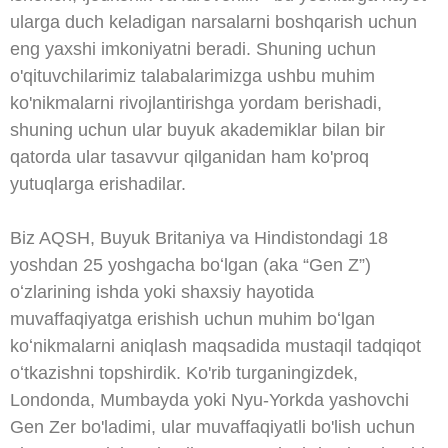
ularga duch keladigan narsalarni boshqarish uchun
eng yaxshi imkoniyatni beradi. Shuning uchun
o'qituvchilarimiz talabalarimizga ushbu muhim
ko'nikmalarni rivojlantirishga yordam berishadi,
shuning uchun ular buyuk akademiklar bilan bir
qatorda ular tasavvur qilganidan ham ko'proq
yutuqlarga erishadilar.
Biz AQSH, Buyuk Britaniya va Hindistondagi 18
yoshdan 25 yoshgacha boʻlgan (aka “Gen Z”)
oʻzlarining ishda yoki shaxsiy hayotida
muvaffaqiyatga erishish uchun muhim boʻlgan
koʻnikmalarni aniqlash maqsadida mustaqil tadqiqot
oʻtkazishni topshirdik. Ko'rib turganingizdek,
Londonda, Mumbayda yoki Nyu-Yorkda yashovchi
Gen Zer bo'ladimi, ular muvaffaqiyatli bo'lish uchun