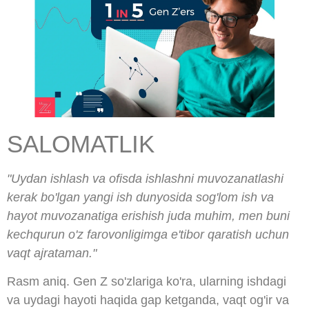
SALOMATLIK
"Uydan ishlash va ofisda ishlashni muvozanatlashi
kerak bo'lgan yangi ish dunyosida sog'lom ish va
hayot muvozanatiga erishish juda muhim, men buni
kechqurun o'z farovonligimga e'tibor qaratish uchun
vaqt ajrataman."
Rasm aniq. Gen Z so'zlariga ko'ra, ularning ishdagi
va uydagi hayoti haqida gap ketganda, vaqt og'ir va