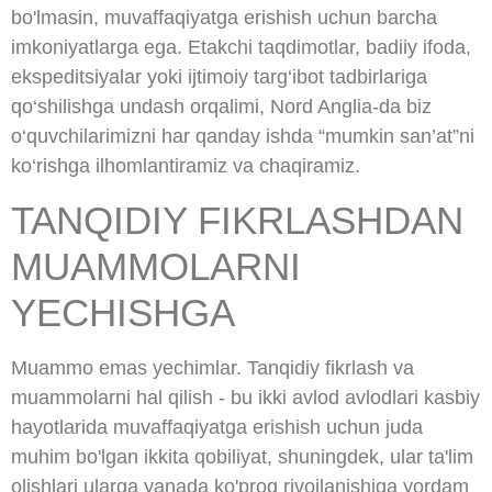
bo'lmasin, muvaffaqiyatga erishish uchun barcha
imkoniyatlarga ega. Etakchi taqdimotlar, badiiy ifoda,
ekspeditsiyalar yoki ijtimoiy targ‘ibot tadbirlariga
qo‘shilishga undash orqalimi, Nord Anglia-da biz
o‘quvchilarimizni har qanday ishda “mumkin san’at”ni
ko‘rishga ilhomlantiramiz va chaqiramiz.
TANQIDIY FIKRLASHDAN
MUAMMOLARNI
YECHISHGA
Muammo emas yechimlar. Tanqidiy fikrlash va
muammolarni hal qilish - bu ikki avlod avlodlari kasbiy
hayotlarida muvaffaqiyatga erishish uchun juda
muhim bo'lgan ikkita qobiliyat, shuningdek, ular ta'lim
olishlari ularga yanada ko'proq rivojlanishiga yordam