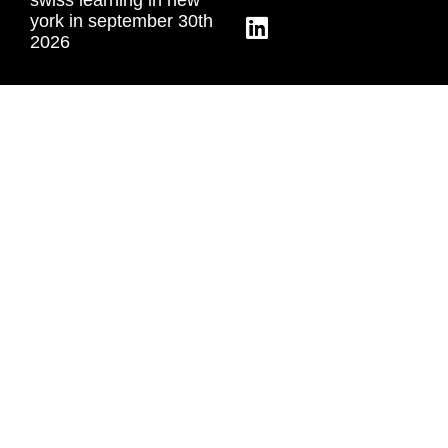
york in september 30th
2026
swiss learning in
miami in september
29th 2026
swiss learning in
bogota in september
24th 2026
swiss learning in
mexico in september
22nd 2026
a place to discover
and develop talents.