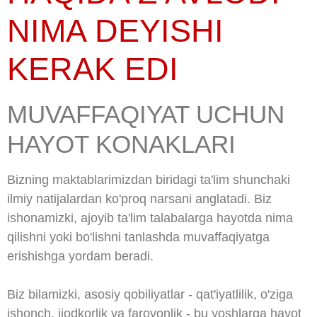
NIMA DEYISHI
KERAK EDI
MUVAFFAQIYAT UCHUN
HAYOT KONAKLARI
Bizning maktablarimizdan biridagi ta'lim shunchaki
ilmiy natijalardan ko'proq narsani anglatadi. Biz
ishonamizki, ajoyib ta'lim talabalarga hayotda nima
qilishni yoki bo'lishni tanlashda muvaffaqiyatga
erishishga yordam beradi.
Biz bilamizki, asosiy qobiliyatlar - qat'iyatlilik, o'ziga
ishonch, ijodkorlik va farovonlik - bu yoshlarga hayot