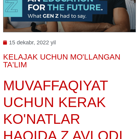
15 dekabr, 2022 yil
KELAJAK UCHUN MO'LLANGAN
TA'LIM
MUVAFFAQIYAT
UCHUN KERAK
KO'NATLAR
HAQIDA Z AVLODI