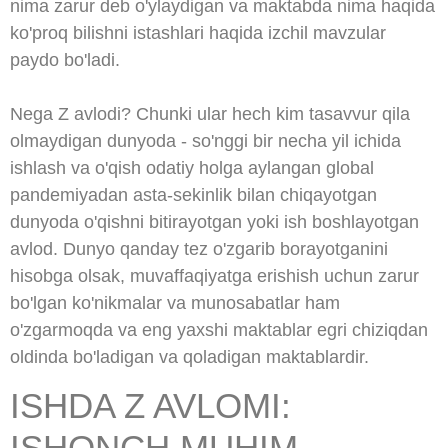
nima zarur deb o'ylaydigan va maktabda nima haqida
ko'proq bilishni istashlari haqida izchil mavzular
paydo bo'ladi.
Nega Z avlodi? Chunki ular hech kim tasavvur qila
olmaydigan dunyoda - so'nggi bir necha yil ichida
ishlash va o'qish odatiy holga aylangan global
pandemiyadan asta-sekinlik bilan chiqayotgan
dunyoda o'qishni bitirayotgan yoki ish boshlayotgan
avlod. Dunyo qanday tez o'zgarib borayotganini
hisobga olsak, muvaffaqiyatga erishish uchun zarur
bo'lgan ko'nikmalar va munosabatlar ham
o'zgarmoqda va eng yaxshi maktablar egri chiziqdan
oldinda bo'ladigan va qoladigan maktablardir.
ISHDA Z AVLOMI:
ISHONCH MUHIM