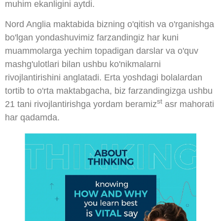
muhim ekanligini aytdi.
Nord Anglia maktabida bizning o'qitish va o'rganishga
bo'lgan yondashuvimiz farzandingiz har kuni
muammolarga yechim topadigan darslar va o'quv
mashg'ulotlari bilan ushbu ko'nikmalarni
rivojlantirishini anglatadi. Erta yoshdagi bolalardan
tortib to o'rta maktabgacha, biz farzandingizga ushbu
st
21 tani rivojlantirishga yordam beramiz
asr mahorati
har qadamda.