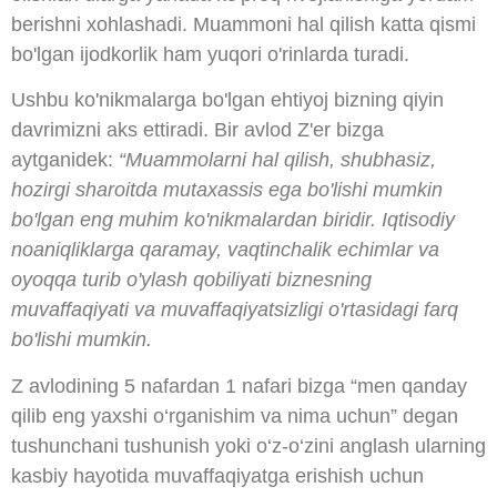
berishni xohlashadi. Muammoni hal qilish katta qismi
bo'lgan ijodkorlik ham yuqori o'rinlarda turadi.
Ushbu ko'nikmalarga bo'lgan ehtiyoj bizning qiyin
davrimizni aks ettiradi. Bir avlod Z'er bizga
aytganidek:
“Muammolarni hal qilish, shubhasiz,
hozirgi sharoitda mutaxassis ega bo'lishi mumkin
bo'lgan eng muhim ko'nikmalardan biridir. Iqtisodiy
noaniqliklarga qaramay, vaqtinchalik echimlar va
oyoqqa turib o'ylash qobiliyati biznesning
muvaffaqiyati va muvaffaqiyatsizligi o'rtasidagi farq
bo'lishi mumkin.
Z avlodining 5 nafardan 1 nafari bizga “men qanday
qilib eng yaxshi o‘rganishim va nima uchun” degan
tushunchani tushunish yoki o‘z-o‘zini anglash ularning
kasbiy hayotida muvaffaqiyatga erishish uchun