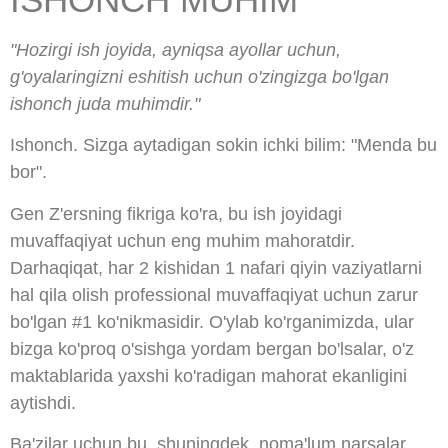
"Hozirgi ish joyida, ayniqsa ayollar uchun,
g'oyalaringizni eshitish uchun o'zingizga bo'lgan
ishonch juda muhimdir."
Ishonch. Sizga aytadigan sokin ichki bilim: "Menda bu
bor".
Gen Z'ersning fikriga ko'ra, bu ish joyidagi
muvaffaqiyat uchun eng muhim mahoratdir.
Darhaqiqat, har 2 kishidan 1 nafari qiyin vaziyatlarni
hal qila olish professional muvaffaqiyat uchun zarur
bo'lgan #1 ko'nikmasidir. O'ylab ko'rganimizda, ular
bizga ko'proq o'sishga yordam bergan bo'lsalar, o'z
maktablarida yaxshi ko'radigan mahorat ekanligini
aytishdi.
Ba'zilar uchun bu, shuningdek, noma'lum narsalar