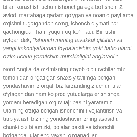
bilan kurashish uchun ishonchga ega bo'lishdir. Z
avlodi martabaga qadam qo'ygan va noaniq paytlarda
o'qishni tugatgandan so'ng, ishonch qiymati har
qachongidan ham yuqoriroq ko'rinadi. Bir kishi
aytganidek,
"Ishonch mening tavakkal qilishim va
yangi imkoniyatlardan foydalanishim yoki hatto ularni
o'zim uchun yaratishim mumkinligini anglatadi."
Nord Anglia-da o‘zimizning noyob o‘qituvchilarimiz
tomonidan o‘rgatilgan shaxsiy ta’limga bo‘lgan
yondashuvimiz orqali biz farzandingiz uchun ular
o‘ylaganidan ham ko‘proq yutuqlarga erishishga
yordam beradigan o‘quv tajribasini yaratamiz.
Ularning o'ziga bo'lgan ishonchini rivojlantirish va
tarbiyalash bizning yondashuvimizning asosidir,
chunki biz bilamizki, bolalar baxtli va ishonchli
bo'lganda, ular eng yaxshi o'rganadilar.