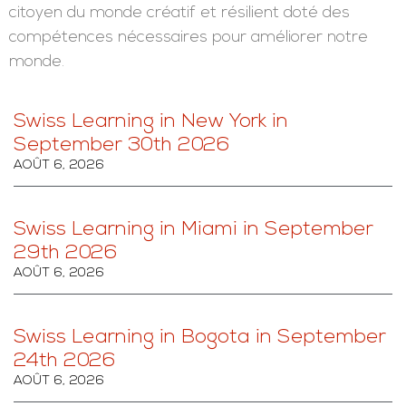
soient prêts à faire une différence dans leurs
communautés locales et au-delà, quels que soient
les défis auxquels ils seront confrontés à l'avenir.
Aujourd'hui plus que jamais, nos étudiants
reconnaissent la nécessité de faire une différence.
Lorsque votre enfant rejoindra l'une de nos écoles,
nous l'aiderons, à chaque étape, à devenir un
citoyen du monde créatif et résilient doté des
compétences nécessaires pour améliorer notre
monde.
Swiss Learning in New York in
September 30th 2026
AOÛT 6, 2026