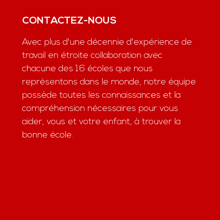
Apollo’s story at Collège du Léman
JUIN 22, 2026
PRÉCÉDENT
SUIVANT
APPRENTISSAGE DE LA DIPLOMATIE, DES RELATIONS INTERNATIONALES ET DE LA PRISE DE DÉCISION
SWISS LEARNING À MUMBAI 3 FÉVRIER 2023
CONTACTEZ-NOUS
Avec plus d'une décennie d'expérience de
travail en étroite collaboration avec
chacune des 16 écoles que nous
représentons dans le monde, notre équipe
possède toutes les connaissances et la
compréhension nécessaires pour vous
aider, vous et votre enfant, à trouver la