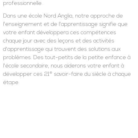
réfléchir sur vos pieds pourraient faire la
différence entre le succès et l'échec d'une
entreprise.
1 membre de la génération Z sur 5 nous a dit que
comprendre ou être conscient de « comment
j'apprends le mieux et pourquoi » est également
important pour réussir dans leur vie
professionnelle.
Dans une école Nord Anglia, notre approche de
l'enseignement et de l'apprentissage signifie que
votre enfant développera ces compétences
chaque jour avec des leçons et des activités
d'apprentissage qui trouvent des solutions aux
problèmes. Des tout-petits de la petite enfance à
l'école secondaire, nous aiderons votre enfant à
e
développer ces 21
savoir-faire du siècle à chaque