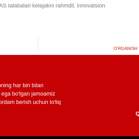
AS talabalari kelajakni rahmdil, innovatsion
O'RGANISH 
ning har biri bilan
ga ega bo'lgan jamoamiz
ordam berish uchun to'liq
Q