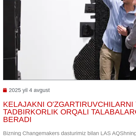
2025 yil 4 avgust
KELAJAKNI O'ZGARTIRUVCHILARNI 
TADBIRKORLIK ORQALI TALABALAR
BERADI
Bizning Changemakers dasturimiz bilan LAS AQShning ta