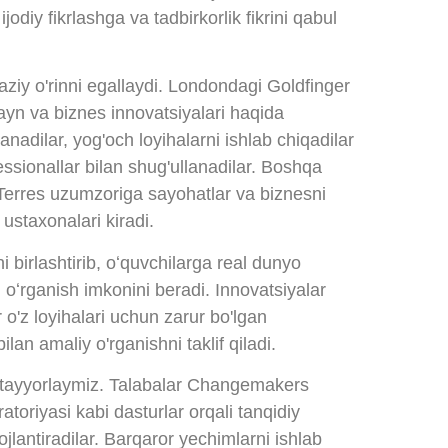
ijodiy fikrlashga va tadbirkorlik fikrini qabul
aziy o'rinni egallaydi. Londondagi Goldfinger
zayn va biznes innovatsiyalari haqida
anadilar, yog'och loyihalarni ishlab chiqadilar
ssionallar bilan shug'ullanadilar. Boshqa
s Terres uzumzoriga sayohatlar va biznesni
ustaxonalari kiradi.
i birlashtirib, oʻquvchilarga real dunyo
i oʻrganish imkonini beradi. Innovatsiyalar
r o'z loyihalari uchun zarur bo'lgan
lan amaliy o'rganishni taklif qiladi.
a tayyorlaymiz. Talabalar Changemakers
atoriyasi kabi dasturlar orqali tanqidiy
ivojlantiradilar. Barqaror yechimlarni ishlab