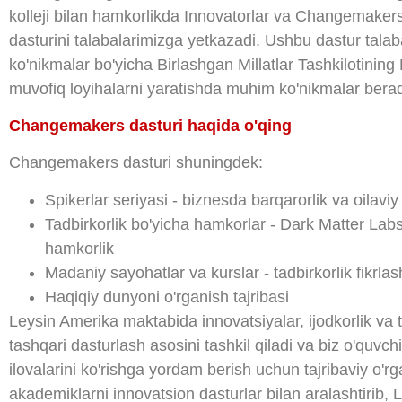
kolleji bilan hamkorlikda Innovatorlar va Changemakers
dasturini talabalarimizga yetkazadi. Ushbu dastur tal
ko'nikmalar bo'yicha Birlashgan Millatlar Tashkilotini
muvofiq loyihalarni yaratishda muhim ko'nikmalar berad
Changemakers dasturi haqida o'qing
Changemakers dasturi shuningdek:
Spikerlar seriyasi - biznesda barqarorlik va oilav
Tadbirkorlik bo'yicha hamkorlar - Dark Matter Labs
hamkorlik
Madaniy sayohatlar va kurslar - tadbirkorlik fikrla
Haqiqiy dunyoni o'rganish tajribasi
Leysin Amerika maktabida innovatsiyalar, ijodkorlik va
tashqari dasturlash asosini tashkil qiladi va biz o'quvchi
ilovalarini ko'rishga yordam berish uchun tajribaviy o'r
akademiklarni innovatsion dasturlar bilan aralashtirib, 