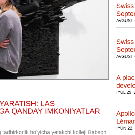
Swiss 
Septe
AVGUST 6
Swiss 
Septe
AVGUST 6
A plac
develo
IYUL 29,
YARATISH: LAS
GA QANDAY IMKONIYATLAR
Apollo
Léma
IYUN 22,
dbirkorlik boʻyicha yetakchi kolleji Babson