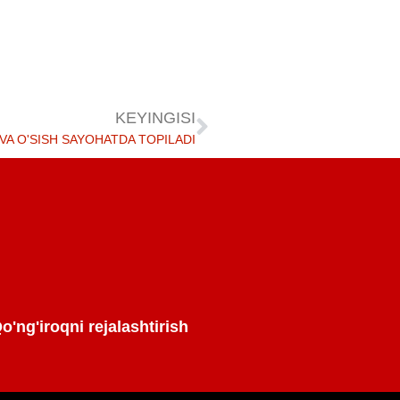
KEYINGISI
VA O'SISH SAYOHATDA TOPILADI
o'ng'iroqni rejalashtirish