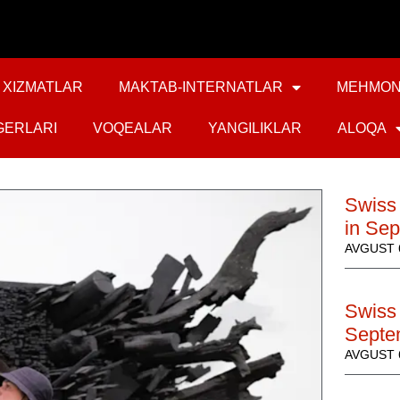
XIZMATLAR
MAKTAB-INTERNATLAR
MEHMON
GERLARI
VOQEALAR
YANGILIKLAR
ALOQA
Swiss
in Se
AVGUST 6
Swiss 
Septe
AVGUST 6