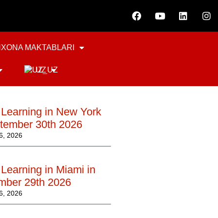
XONA MAKTABLARI
UZ
 Learning in New York
ptember 30th 2026
, 2026
Learning in Miami in
mber 29th 2026
, 2026