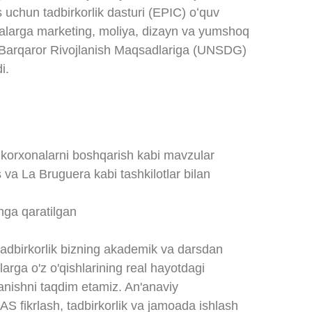
 uchun tadbirkorlik dasturi (EPIC) oʻquv
abalarga marketing, moliya, dizayn va yumshoq
ng Barqaror Rivojlanish Maqsadlariga (UNSDG)
i.
iy korxonalarni boshqarish kabi mavzular
 va La Bruguera kabi tashkilotlar bilan
shga qaratilgan
 tadbirkorlik bizning akademik va darsdan
larga o'z o'qishlarining real hayotdagi
ganishni taqdim etamiz. An'anaviy
LAS fikrlash, tadbirkorlik va jamoada ishlash