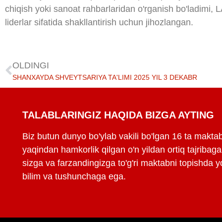
chiqish yoki sanoat rahbarlaridan o'rganish bo'ladimi, L
liderlar sifatida shakllantirish uchun jihozlangan.
OLDINGI
SHANXAYDA SHVEYTSARIYA TA'LIMI 2025 YIL 3 DEKABR
TALABLARINGIZ HAQIDA BIZGA AYTING
Biz butun dunyo bo'ylab vakili bo'lgan 16 ta maktab
yaqindan hamkorlik qilgan o'n yildan ortiq tajriba
sizga va farzandingizga to'g'ri maktabni topishda y
bilim va tushunchaga ega.