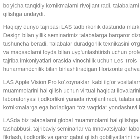
bo'yicha tanqidiy ko'nikmalarni rivojlantiradi, talabalarni 
qilishga undaydi.
Haqiqiy dunyo tajribasi LAS tadbirkorlik dasturida mark
Design bilan yillik seminarimiz talabalarga barqaror di
tushuncha beradi. Talabalar duradgorlik texnikasini o'rg
va maqsadlarni foyda bilan uyg'unlashtirish uchun profe
tajriba imkoniyatlari orasida vinochilik uchun Les Troi
hunarmandchilik bilan birlashtiradigan Horizonte qahva 
LAS Apple Vision Pro koʻzoynaklari kabi ilgʻor vositalarn
muammolarini hal qilish uchun virtual haqiqat ilovalarin
laboratoriyasi ijodkorlikni yanada rivojlantiradi, talabala
ko'nikmalarga ega bo'ladigan "o'z vaqtida" yondashuvi bi
LASda biz talabalarni global muammolarni hal qilishg
tashabbusi, tajribaviy seminarlar va Innovatsiyalar labor
fikrlash, ijodkorlik va qaror qabul qilish qobiliyatlarini r