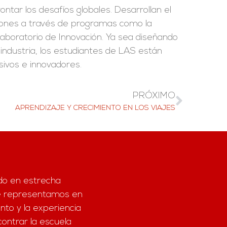
tar los desafíos globales. Desarrollan el
isiones a través de programas como la
 Laboratorio de Innovación. Ya sea diseñando
 industria, los estudiantes de LAS están
sivos e innovadores.
PRÓXIMO
APRENDIZAJE Y CRECIMIENTO EN LOS VIAJES
do en estrecha
ue representamos en
nto y la experiencia
contrar la escuela