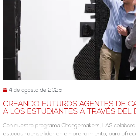
4 de agosto de 2025
CREANDO FUTUROS AGENTES DE C
A LOS ESTUDIANTES A TRAVÉS DEL
Con nuestro programa Changemakers, LAS colabora c
estadounidense líder en emprendimiento, para ofrece