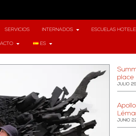
SERVICIOS
INTERNADOS
ESCUELAS HOTEL
ACTO
ES
Summ
place 
JULIO 2
Apollo
Léma
JUNIO 2