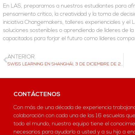
En LAS, preparamos a nuestros estudiantes para afron
pensamiento crítico, la creatividad y la toma de dec
iniciativa Changemakers, talleres experienciales y el
soluciones sostenibles o aprendiendo de líderes de la
capacitados para forjar el futuro como líderes compa
ANTERIOR
SWISS LEARNING EN SHANGHÁI, 3 DE DICIEMBRE DE 2025
CONTÁCTENOS
Con más de una década de experiencia trabajan
colaboración con cada una de las 16 escuelas q
todo el mundo, nuestro equipo tiene el conocimie
necesarios para ayudarlo a usted y a su hijo a en