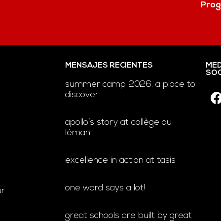
Prog
MENSAJES RECIENTES
MED
SOC
summer camp 2026. a place to
discover.
apollo’s story at collège du
léman
excellence in action at tasis
one word says a lot!
ur
great schools are built by great