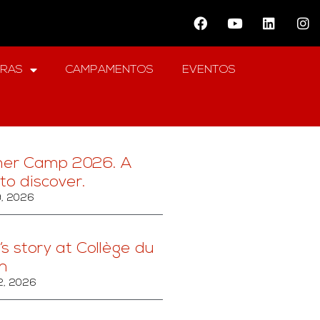
ERAS
CAMPAMENTOS
EVENTOS
er Camp 2026. A
to discover.
9, 2026
’s story at Collège du
n
2, 2026