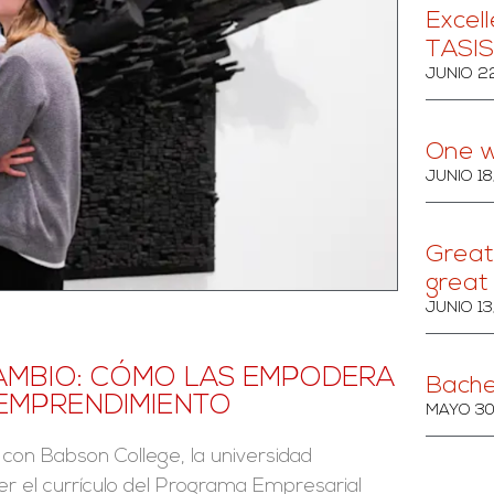
Excell
TASIS
JUNIO 2
One w
JUNIO 18
Great 
great
JUNIO 13
AMBIO: CÓMO LAS EMPODERA
Bache
 EMPRENDIMIENTO
MAYO 30
on Babson College, la universidad
r el currículo del Programa Empresarial