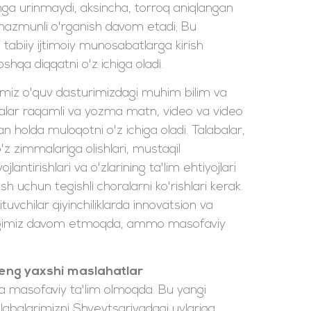
hga urinmaydi, aksincha, torroq aniqlangan
, mazmunli o'rganish davom etadi; Bu
i tabiiy ijtimoiy munosabatlarga kirish
hqa diqqatni o'z ichiga oladi.
rimiz o'quv dasturimizdagi muhim bilim va
alar raqamli va yozma matn, video va video
 holda muloqotni o'z ichiga oladi. Talabalar,
'z zimmalariga olishlari, mustaqil
antirishlari va o'zlarining ta'lim ehtiyojlari
sh uchun tegishli choralarni ko'rishlari kerak.
ituvchilar qiyinchiliklarda innovatsion va
korligimiz davom etmoqda, ammo masofaviy
 eng yaxshi maslahatlar
da masofaviy ta'lim olmoqda. Bu yangi
labalarimizni Shveytsariyadagi uylariga