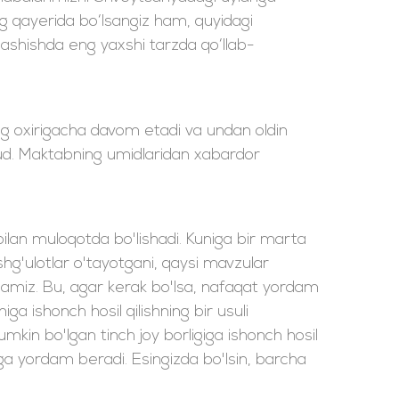
g qayerida bo‘lsangiz ham, quyidagi
ashishda eng yaxshi tarzda qo‘llab-
ing oxirigacha davom etadi va undan oldin
jud. Maktabning umidlaridan xabardor
bilan muloqotda bo'lishadi. Kuniga bir marta
hg'ulotlar o'tayotgani, qaysi mavzular
qilamiz. Bu, agar kerak bo'lsa, nafaqat yordam
iga ishonch hosil qilishning bir usuli
kin bo'lgan tinch joy borligiga ishonch hosil
tlariga yordam beradi. Esingizda bo'lsin, barcha