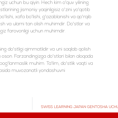
giz uchun bu qiyin. Hech kim o'quv yilining
larining jismoniy yaqinligisiz o'zini yo'qotib
lishi, xafa bo'lishi, g'azablanishi va qo'rqib
sh va ularni tan olish muhimdir. Do'stlar va
ngiz farovonligi uchun muhimdir.
ng do'stligi qimmatlidir va uni saqlab qolish
uda oson. Farzandingizga do'stlari bilan aloqada
bog'lanmaslik muhim. Ta'lim, do'stlik vaqti va
rtasida muvozanatli yondashuvni
SWISS LEARNING JAPAN GENTOSHA UCHU