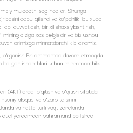
jtimoiy muloqotni sog'inadilar. Shunga
basini qabul qilishdi va ko'pchilik "bu xuddi
lab-quvvatlash, bir xil shaxsiylashtirish,
a'limining o'ziga xos belgisidir va biz ushbu
tuvchilarimizga minnatdorchilik bildiramiz.
y, o'rganish Brillantmontda davom etmoqda
bo'lgan ishonchlari uchun minnatdorchilik
 (AKT) orqali o'qitish va o'qitish sifatida
nsoniy aloqasi va o'zaro ta'sirini
tlarida va hatto turli vaqt zonalarida
ndividual yordamdan bahramand bo'lishda