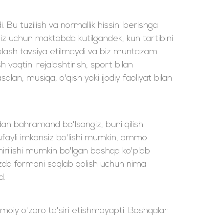
 Bu tuzilish va normallik hissini berishga
z uchun maktabda kutilgandek, kun tartibini
xlash tavsiya etilmaydi va biz muntazam
h vaqtini rejalashtirish, sport bilan
salan, musiqa, o'qish yoki ijodiy faoliyat bilan
dan bahramand bo'lsangiz, buni qilish
tufayli imkonsiz bo'lishi mumkin, ammo
rilishi mumkin bo'lgan boshqa ko'plab
zda formani saqlab qolish uchun nima
d.
moiy o'zaro ta'siri etishmayapti. Boshqalar