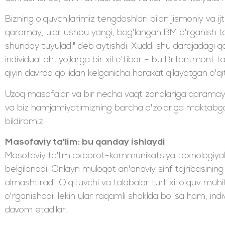
Bizning o'quvchilarimiz tengdoshlari bilan jismoniy va i
qaramay, ular ushbu yangi, bog'langan BM o'rganish tajri
shunday tuyuladi" deb aytishdi. Xuddi shu darajadagi qo'l
individual ehtiyojlarga bir xil e'tibor - bu Brillantmont t
qiyin davrda qo'lidan kelganicha harakat qilayotgan o'qi
Uzoq masofalar va bir necha vaqt zonalariga qarama
va biz hamjamiyatimizning barcha a'zolariga maktabga 
bildiramiz.
Masofaviy ta'lim: bu qanday ishlaydi
Masofaviy ta'lim axborot-kommunikatsiya texnologiyalari
belgilanadi. Onlayn muloqot an'anaviy sinf tajribasining i
almashtiradi. O'qituvchi va talabalar turli xil o'quv muhi
o'rganishadi, lekin ular raqamli shaklda bo'lsa ham, i
davom etadilar.