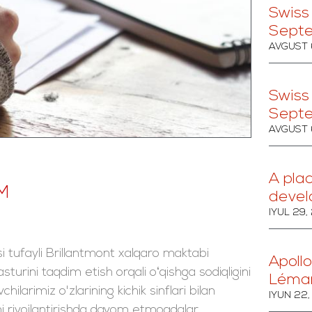
Swiss
Sept
AVGUST 
Swiss
Sept
AVGUST 
A pla
M
devel
IYUL 29,
ufayli Brillantmont xalqaro maktabi
Apollo
turini taqdim etish orqali oʻqishga sodiqligini
Léma
ilarimiz o'zlarining kichik sinflari bilan
IYUN 22
 rivojlantirishda davom etmoqdalar.