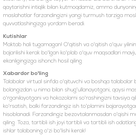
qaytarishni intiqlik bilan kutmoqdamiz, ammo dunyonin
maslahatlar farzandingizni yangi turmush tarziga mosl
quvvatlashingizga yordam beradi.
Kutishlar
Maktab hali tugamagan! O'qitish va o'qitish o'quv yilin
bajarilishi kerak bo'lgan ko'plab o'quv maqsadlari mav
ekanligingizga ishonch hosil qiling.
Xabardor bo'ling
Talabalar virtual sinfda o'qituvchi va boshqa talabalar 
bolangizdan u nima bilan shug'ullanayotgani, qaysi mas
o'rganilayotgani va hokazolarni so'rashingizni tavsiya 
ko'rsatish, balki farzandingiz ish to'plamini bajarayotgan
hisoblanadi. Farzandingiz bezovtalanmasdan o'qishi mum
qiling. Toza, tartibli ish joyi tartibli va tartibli ish oda
ishlar talabaning o'zi bo'lishi kerak!