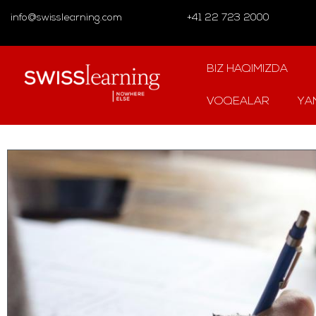
info@swisslearning.com
+41 22 723 2000
BIZ HAQIMIZDA
VOQEALAR
YA