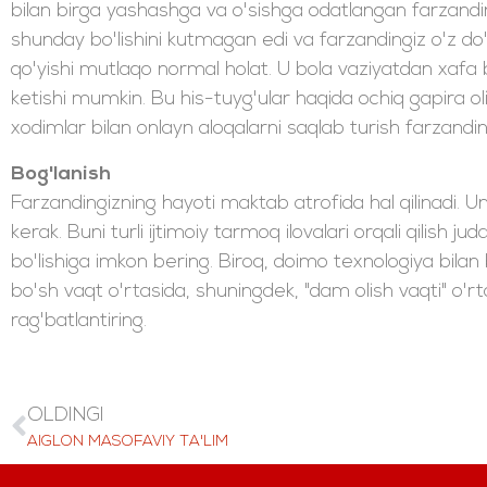
bilan birga yashashga va o'sishga odatlangan farzandin
shunday bo'lishini kutmagan edi va farzandingiz o'z do'st
qo'yishi mutlaqo normal holat. U bola vaziyatdan xafa bo'
ketishi mumkin. Bu his-tuyg'ular haqida ochiq gapira oli
xodimlar bilan onlayn aloqalarni saqlab turish farzandi
Bog'lanish
Farzandingizning hayoti maktab atrofida hal qilinadi. Uni
kerak. Buni turli ijtimoiy tarmoq ilovalari orqali qilish j
bo'lishiga imkon bering. Biroq, doimo texnologiya bilan 
bo'sh vaqt o'rtasida, shuningdek, "dam olish vaqti" o'
rag'batlantiring.
OLDINGI
AIGLON MASOFAVIY TA'LIM