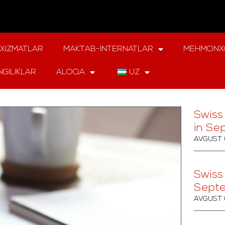
XIZMATLAR
MAKTAB-INTERNATLAR
MEHMONX
NGILIKLAR
ALOQA
UZ
Swiss
in Se
AVGUST 
Swiss
Sept
AVGUST 