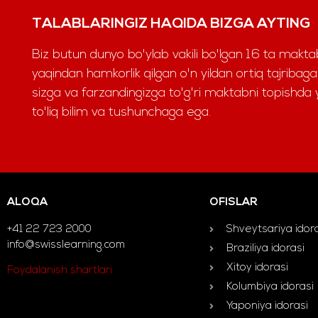
TALABLARINGIZ HAQIDA BIZGA AYTING
Biz butun dunyo bo'ylab vakili bo'lgan 16 ta maktab
yaqindan hamkorlik qilgan o'n yildan ortiq tajriba
sizga va farzandingizga to'g'ri maktabni topishd
to'liq bilim va tushunchaga ega.
ALOQA
OFISLAR
+41 22 723 2000
Shveytsariya idor
info@swisslearning.com
Braziliya idorasi
Xitoy idorasi
Foydalanish shartlari
Kolumbiya idorasi
Yaponiya idorasi