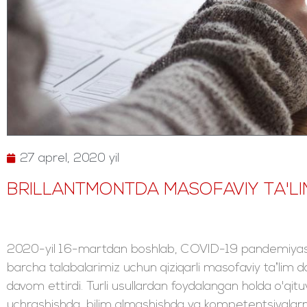
27 aprel, 2020 yil
BRILLANTMONTDA MASOFAVIY TA'LI
2020-yil 16-martdan boshlab, COVID-19 pandemiyasi t
barcha talabalarimiz uchun qiziqarli masofaviy taʼlim das
davom ettirdi. Turli usullardan foydalangan holda o'qituvch
uchrashishda, bilim almashishda va kompetentsiyalarni