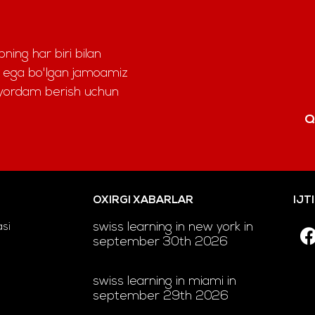
ning har biri bilan
ga ega bo'lgan jamoamiz
a yordam berish uchun
Q
OXIRGI XABARLAR
IJT
swiss learning in new york in
asi
september 30th 2026
swiss learning in miami in
september 29th 2026