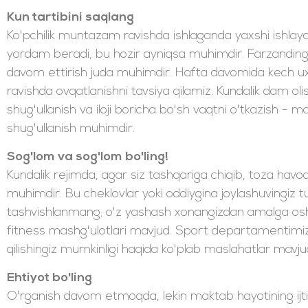
Kun tartibini saqlang
Ko'pchilik muntazam ravishda ishlaganda yaxshi ishlaydi.
yordam beradi, bu hozir ayniqsa muhimdir. Farzandingi
davom ettirish juda muhimdir. Hafta davomida kech u
ravishda ovqatlanishni tavsiya qilamiz. Kundalik dam olis
shug'ullanish va iloji boricha bo'sh vaqtni o'tkazish - ma
shug'ullanish muhimdir.
Sog'lom va sog'lom bo'ling!
Kundalik rejimda, agar siz tashqariga chiqib, toza havo
muhimdir. Bu cheklovlar yoki oddiygina joylashuvingiz 
tashvishlanmang; o'z yashash xonangizdan amalga oshi
fitness mashg'ulotlari mavjud. Sport departamentimi
qilishingiz mumkinligi haqida ko'plab maslahatlar mavju
Ehtiyot bo'ling
O'rganish davom etmoqda, lekin maktab hayotining ijti