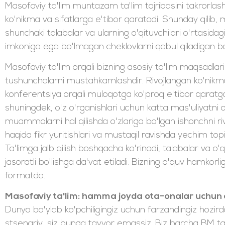
Masofaviy ta'lim muntazam ta'lim tajribasini takrorlas
ko'nikma va sifatlarga e'tibor qaratadi. Shunday qilib
shunchaki talabalar va ularning o'qituvchilari o'rtasidag
imkoniga ega bo'lmagan cheklovlarni qabul qiladigan bos
Masofaviy ta'lim orqali bizning asosiy ta'lim maqsadla
tushunchalarni mustahkamlashdir. Rivojlangan ko'nikm
konferentsiya orqali muloqotga ko'proq e'tibor qaratgan
shuningdek, o'z o'rganishlari uchun katta mas'uliyatni o
muammolarni hal qilishda o'zlariga bo'lgan ishonchni rivojl
haqida fikr yuritishlari va mustaqil ravishda yechim topi
Ta'limga jalb qilish boshqacha ko'rinadi, talabalar va o'q
jasoratli bo'lishga da'vat etiladi. Bizning o'quv ham
formatda.
Masofaviy ta'lim: hamma joyda ota-onalar uchun
Dunyo bo'ylab ko'pchiligingiz uchun farzandingiz hozir
stsenariy, siz bunga tayyor emassiz. Biz barcha BM ta