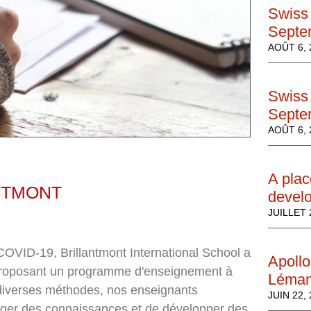
Swiss 
Septe
AOÛT 6, 
Swiss 
Septe
AOÛT 6, 
A plac
NTMONT
develo
JUILLET 
OVID-19, Brillantmont International School a
Apollo
 proposant un programme d'enseignement à
Léma
 diverses méthodes, nos enseignants
JUIN 22,
rtager des connaissances et de développer des