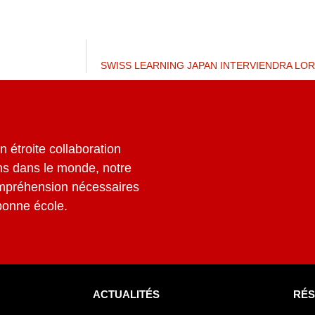
SWISS LEARNING JAPAN INTERVIENDRA LO
 étroite collaboration
s dans le monde, notre
ompréhension nécessaires
 bonne école.
ACTUALITÉS
RÉS