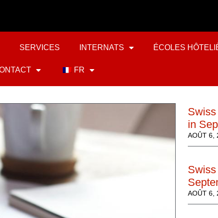
SERVICES
INTERNATS
ÉCOLES HÔTELI
ONTACT
FR
Swiss
in Se
AOÛT 6, 
Swiss 
Septe
AOÛT 6, 