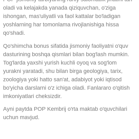
oladi va kelajakda yanada qiziquvchan, o'ziga
ishongan, mas'uliyatli va faol kattalar bo'ladigan
yoshlarning har tomonlama rivojlanishiga hissa
qo'shadi.
Qo'shimcha bonus sifatida jismoniy faoliyatni o'quv
dasturining boshqa qismlari bilan bog'lash mumkin.
Tog'larda yaxshi yurish kuchli oyoq va sog'lom
yurakni yaratadi, shu bilan birga geologiya, tarix,
zoologiya yoki hatto san'at, adabiyot yoki iqtisod
bo'yicha darslarni o'z ichiga oladi. Fanlararo o'qitish
imkoniyatlari cheksizdir.
Ayni paytda POP Kembrij o'rta maktab o'quvchilari
uchun mavjud.