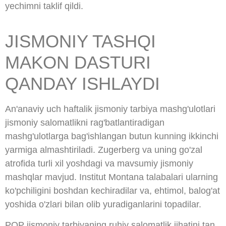
yechimni taklif qildi.
JISMONIY TASHQI
MAKON DASTURI
QANDAY ISHLAYDI
An'anaviy uch haftalik jismoniy tarbiya mashg'ulotlari
jismoniy salomatlikni rag'batlantiradigan
mashg'ulotlarga bag'ishlangan butun kunning ikkinchi
yarmiga almashtiriladi. Zugerberg va uning go'zal
atrofida turli xil yoshdagi va mavsumiy jismoniy
mashqlar mavjud. Institut Montana talabalari ularning
ko'pchiligini boshdan kechiradilar va, ehtimol, balog'at
yoshida o'zlari bilan olib yuradiganlarini topadilar.
POP jismoniy tarbiyaning ruhiy salomatlik jihatini tan