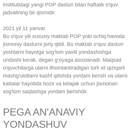
Institutidagi yangi POP dasturi bilan haftalik o'quv
jadvalining bir qismidir.
2021 yil 11 yanvar
Bu o'quv yili xususiy maktab POP yoki ochiq havoda
jismoniy dasturni joriy qildi. Bu maktab o‘quv dasturi
yoshlarni hayotga sog‘lom yaxlit yondashishga
undashi kerak, degan g‘oyaga asoslanadi. Maqsad
o'quvchilarga ularni ilhomlantiradigan turli xil qiziqarli
mashg'ulotlarni kashf qilishda yordam berish va ularni
kattalar hayotida hozir va kelajak uchun jismonan
sog'lom saqlashga yordam berishdir.
PEGA AN'ANAVIY
YONDASHUV