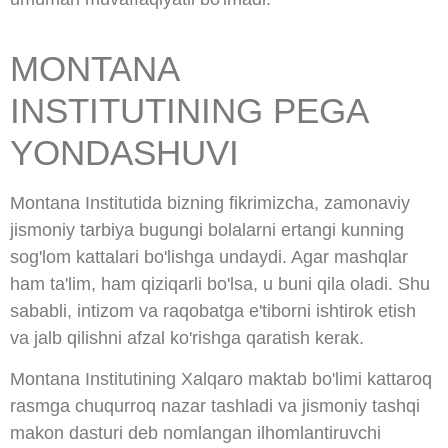
MONTANA
INSTITUTINING PEGA
YONDASHUVI
Montana Institutida bizning fikrimizcha, zamonaviy
jismoniy tarbiya bugungi bolalarni ertangi kunning
sog'lom kattalari bo'lishga undaydi. Agar mashqlar
ham ta'lim, ham qiziqarli bo'lsa, u buni qila oladi. Shu
sababli, intizom va raqobatga e'tiborni ishtirok etish
va jalb qilishni afzal ko'rishga qaratish kerak.
Montana Institutining Xalqaro maktab bo'limi kattaroq
rasmga chuqurroq nazar tashladi va jismoniy tashqi
makon dasturi deb nomlangan ilhomlantiruvchi