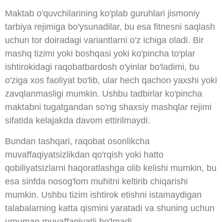
Maktab o'quvchilarining ko'plab guruhlari jismoniy
tarbiya rejimiga bo'ysunadilar, bu esa fitnesni saqlash
uchun tor doiradagi variantlarni o'z ichiga oladi. Bir
mashq tizimi yoki boshqasi yoki ko'pincha to'plar
ishtirokidagi raqobatbardosh o'yinlar bo'ladimi, bu
o'ziga xos faoliyat bo'lib, ular hech qachon yaxshi yoki
zavqlanmasligi mumkin. Ushbu tadbirlar ko'pincha
maktabni tugatgandan so'ng shaxsiy mashqlar rejimi
sifatida kelajakda davom ettirilmaydi.
Bundan tashqari, raqobat osonlikcha
muvaffaqiyatsizlikdan qo'rqish yoki hatto
qobiliyatsizlarni haqoratlashga olib kelishi mumkin, bu
esa sinfda nosog'lom muhitni keltirib chiqarishi
mumkin. Ushbu tizim ishtirok etishni istamaydigan
talabalarning katta qismini yaratadi va shuning uchun
umuman muvaffaqiyatli bo'lmadi.