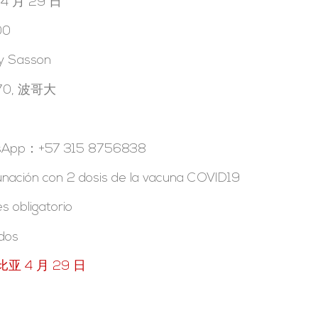
 月 29 日
00
y Sasson
5-70, 波哥大
atsApp：+57 315 8756838
unación con 2 dosis de la vacuna COVID19
s obligatorio
ados
亚 4 月 29 日