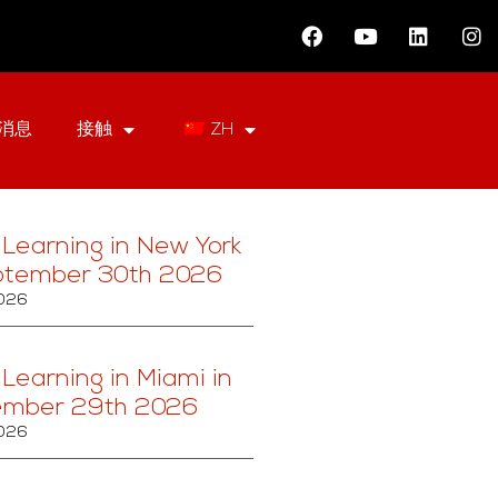
消息
接触
ZH
 Learning in New York
ptember 30th 2026
2026
 Learning in Miami in
ember 29th 2026
2026