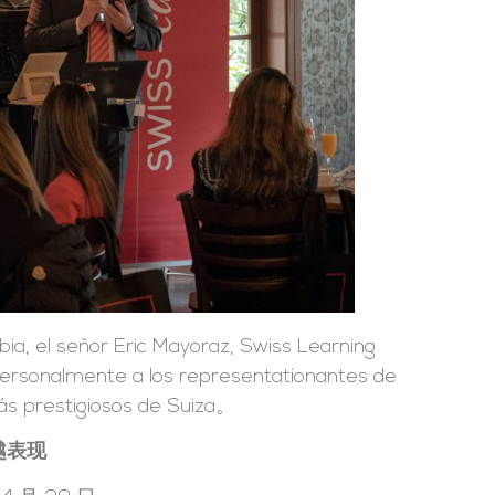
ia, el señor Eric Mayoraz, Swiss Learning
 personalmente a los representationantes de
más prestigiosos de Suiza。
越表现