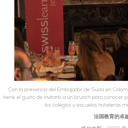
Con la presencia del Embajador de Suiza en Colomb
tiene el gusto de invitarlo a un brunch para conocer
los colegios y escuelas hoteleras 
法国教育的卓