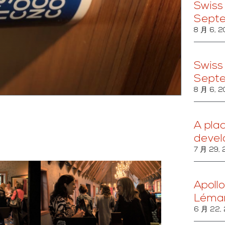
Swiss
Sept
8 月 6, 
Swiss
Sept
8 月 6, 
A pla
devel
7 月 29,
Apollo
Léma
6 月 22,