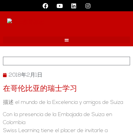
2018年2月1日
在哥伦比亚的瑞士学习
描述 el mundo de la Excelencia y amigos de Suiza
Con la presencia de la Embajada de Suiza en
Colombia
Swiss Learning tiene el placer de invitarle a