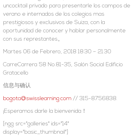
uncocktail privado para presentarle los campos de
verano e internados de los colegios mas
prestigiosos y exclusivos de Suiza, con la
oportunidad de conocer y hablar personalmente
con sus represtantes。
Martes 06 de Febrero, 2018 18:30 – 21:30
CarreCarrera 58 No.81-35, Salón Social Edificio
Gratacello
信息与确认
bogota@swisslearning.com
// 315-8756838.
¡Esperamos darle la bienvenida！
[ngg src="galleries" ids="14"
display="basic_thumbnail"]