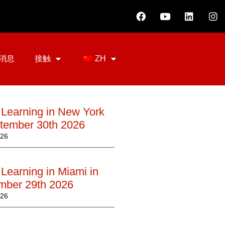
消息
接触
ZH
 Learning in New York
ptember 30th 2026
026
Learning in Miami in
mber 29th 2026
026