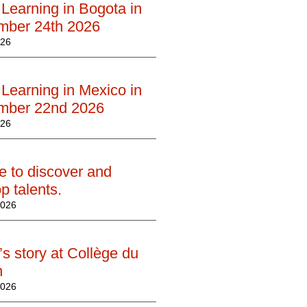
Learning in Bogota in
mber 24th 2026
026
Learning in Mexico in
mber 22nd 2026
026
e to discover and
p talents.
2026
’s story at Collège du
n
2026