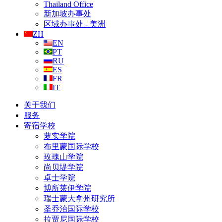
Thailand Office
新加坡办事处
区域办事处 - 美洲
ZH
EN
PT
RU
ES
FR
IT
关于我们
服务
寄宿学校
萝实学院
布里蒙国际学校
玫瑰山学院
尚贝堤学院
卓士学院
博所莱伊学院
瑞士蒙大拿州研究所
圣乔治国际学校
拉贾尼国际学校