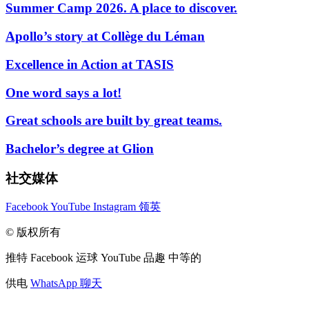
Summer Camp 2026. A place to discover.
Apollo’s story at Collège du Léman
Excellence in Action at TASIS
One word says a lot!
Great schools are built by great teams.
Bachelor’s degree at Glion
社交媒体
Facebook
YouTube
Instagram
领英
© 版权所有
推特
Facebook
运球
YouTube
品趣
中等的
供电
WhatsApp 聊天