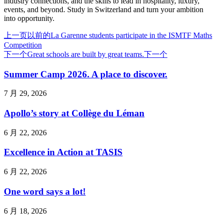
industry connections, and the skills to lead in hospitality, luxury,
events, and beyond. Study in Switzerland and turn your ambition
into opportunity.
上一页
以前的
La Garenne students participate in the ISMTF Maths
Competition
下一个
Great schools are built by great teams.
下一个
Summer Camp 2026. A place to discover.
7 月 29, 2026
Apollo’s story at Collège du Léman
6 月 22, 2026
Excellence in Action at TASIS
6 月 22, 2026
One word says a lot!
6 月 18, 2026