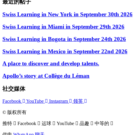
最近的帖子
Swiss Learning in New York in September 30th 2026
Swiss Learning in Miami in September 29th 2026
Swiss Learning in Bogota in September 24th 2026
Swiss Learning in Mexico in September 22nd 2026
A place to discover and develop talents.
Apollo’s story at Collège du Léman
社交媒体
Facebook
YouTube
Instagram
领英
© 版权所有
推特
Facebook
运球
YouTube
品趣
中等的
供电
WhatsApp 聊天