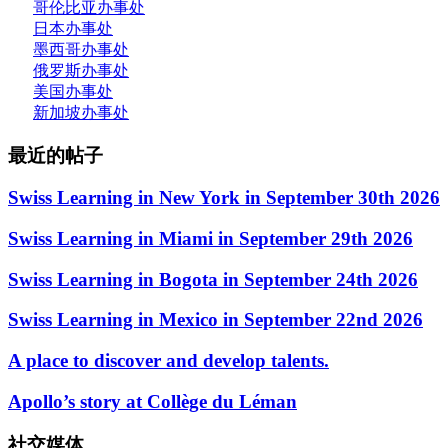
哥伦比亚办事处
日本办事处
墨西哥办事处
俄罗斯办事处
美国办事处
新加坡办事处
最近的帖子
Swiss Learning in New York in September 30th 2026
Swiss Learning in Miami in September 29th 2026
Swiss Learning in Bogota in September 24th 2026
Swiss Learning in Mexico in September 22nd 2026
A place to discover and develop talents.
Apollo’s story at Collège du Léman
社交媒体