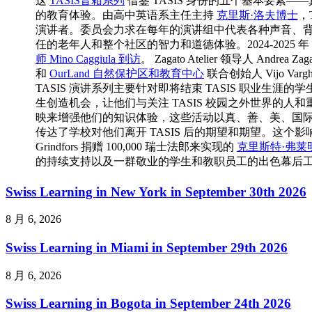
这
TASIS音箱系列
借鉴 TASIS 身份的五个基本要素
的教育体验。由高中英语系主任主持
克里斯·洛夫博士
，
演讲者。委员会力求在每年的演讲组中代表各种声音、
任的老年人和整个社区的智力和道德体验。2024-2025 年 TA
师 Mino Caggiula 到访
。 Zagato Atelier 领导人 Andrea Zagat
和
OurLand 自然保护区和教育中心
联合创始人 Vijo Var
TASIS 演讲系列主要针对即将结束 TASIS 职业生
生创造机会，让他们与关注 TASIS 校园之外世界的
映来增强他们的知识体验，这些活动以真、善、美、国
传达了学校对他们离开 TASIS 后的期望和期望。这个影响深远的项
Grindfors 捐赠 100,000 瑞士法郎来实现的
克里斯特·弗莱
的持续支持以及一群敬业的学生和教职员工的出色幕后工作
Swiss Learning in New York in September 30th 2026
8 月 6, 2026
Swiss Learning in Miami in September 29th 2026
8 月 6, 2026
Swiss Learning in Bogota in September 24th 2026