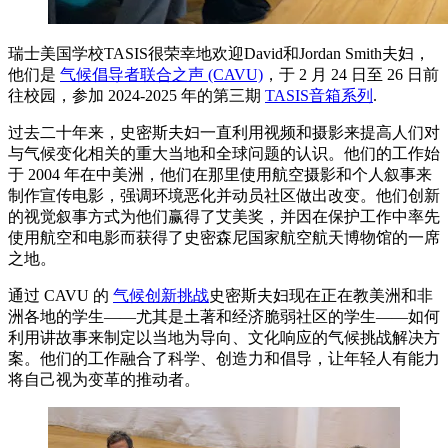
瑞士美国学校TASIS很荣幸地欢迎David和Jordan Smith夫妇，
他们是
气候倡导者联合之声 (CAVU)
，于 2 月 24 日至 26 日前
往校园，参加 2024-2025 年的第三期
TASIS音箱系列
.
过去二十年来，史密斯夫妇一直利用视频和摄影来提高人们对
与气候变化相关的重大当地和全球问题的认识。他们的工作始
于 2004 年在中美洲，他们在那里使用航空摄影和个人叙事来
制作宣传电影，强调环境恶化并动员社区做出改变。他们创新
的视觉叙事方式为他们赢得了艾美奖，并因在保护工作中率先
使用航空和电影而获得了史密森尼国家航空航天博物馆的一席
之地。
通过 CAVU 的
气候创新挑战
史密斯夫妇现在正在教美洲和非
洲各地的学生——尤其是土著和经济脆弱社区的学生——如何
利用讲故事来制定以当地为导向、文化响应的气候挑战解决方
案。他们的工作融合了科学、创造力和倡导，让年轻人有能力
将自己视为变革的推动者。