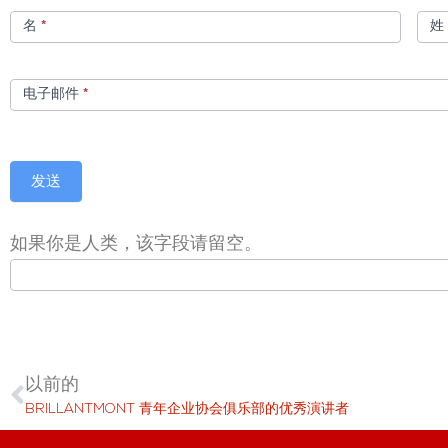
小
名
*
册
子
电子邮件
*
发送
如果你是人类，该字段请留空。
以前的
BRILLANTMONT 青年企业协会俱乐部的优秀演讲者