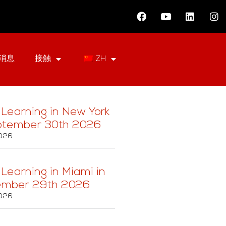
消息
接触
ZH
 Learning in New York
ptember 30th 2026
2026
 Learning in Miami in
ember 29th 2026
2026