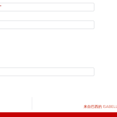
姓
*
来自巴西的 ISABEL