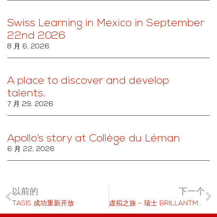
Swiss Learning in Mexico in September
22nd 2026
8 月 6, 2026
A place to discover and develop
talents.
7 月 29, 2026
Apollo’s story at Collège du Léman
6 月 22, 2026
以前的
下一个
TASIS 成功重新开放
虚拟之旅 – 瑞士 BRILLANTMONT 国际学校