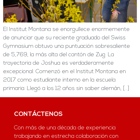
El Institut Montana se enorgullece enormemente
de anunciar que su reciente graduado del Swiss
Gymnasium obtuvo una puntuación sobresaliente
de 5,769, la más alta del cantón de Zug. La
trayectoria de Joshua es verdaderamente
excepcional. Comenzó en el Institut Montana en
2017 como estudiante interno en la escuela
primaria. Llegó a los 12 años sin saber alemán, […]
CONTÁCTENOS
Con más de una década de experiencia
trabajando en estrecha colaboración con