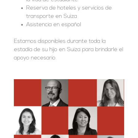
Reserva de hoteles y servicios de
transporte en Suiza
Asistencia en español
Estamos disponibles durante toda la
estadía de su hijo en Suiza para brindarle el
apoyo necesario.