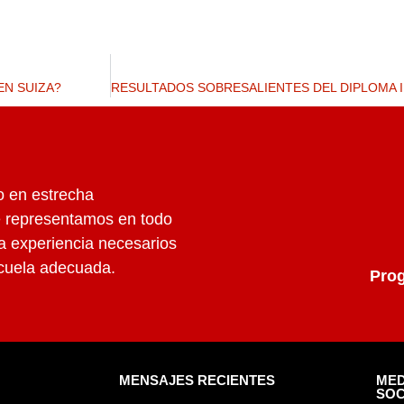
EN SUIZA?
o en estrecha
e representamos en todo
la experiencia necesarios
scuela adecuada.
Prog
MENSAJES RECIENTES
MED
SOC