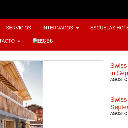
SERVICIOS
INTERNADOS
ESCUELAS HOT
TACTO
ES
Swiss
in Se
AGOSTO 
Swiss 
Septe
AGOSTO 