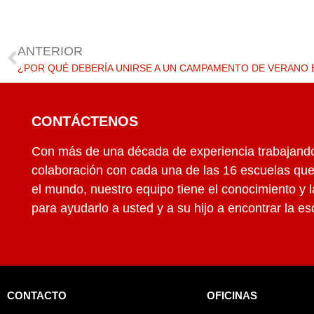
ANTERIOR
¿POR QUÉ DEBERÍA UNIRSE A UN CAMPAMENTO DE VERANO 
CONTÁCTENOS
Con más de una década de experiencia trabajand
colaboración con cada una de las 16 escuelas qu
el mundo, nuestro equipo tiene el conocimiento y 
para ayudarlo a usted y a su hijo a encontrar la e
CONTACTO
OFICINAS