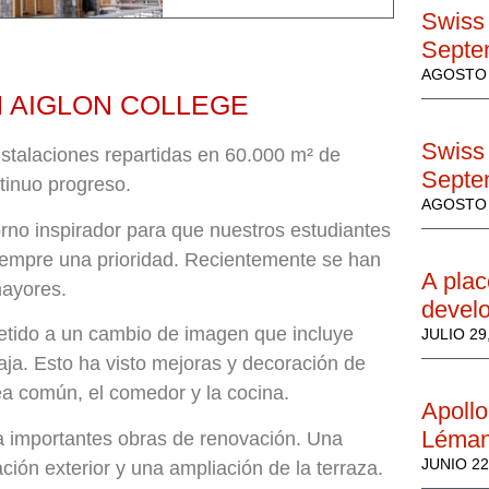
Swiss 
Septe
AGOSTO 
N AIGLON COLLEGE
Swiss 
nstalaciones repartidas en 60.000 m² de
Septe
ntinuo progreso.
AGOSTO 
no inspirador para que nuestros estudiantes
siempre una prioridad. Recientemente se han
A plac
mayores.
develo
etido a un cambio de imagen que incluye
JULIO 29
baja. Esto ha visto mejoras y decoración de
área común, el comedor y la cocina.
Apollo
Léma
 a importantes obras de renovación. Una
JUNIO 22
ción exterior y una ampliación de la terraza.