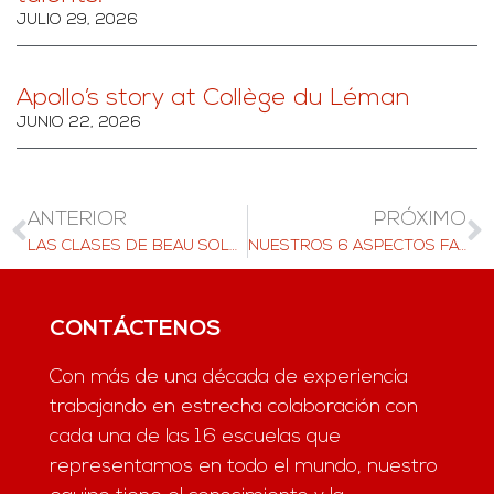
JULIO 29, 2026
Apollo’s story at Collège du Léman
JUNIO 22, 2026
ANTERIOR
PRÓXIMO
LAS CLASES DE BEAU SOLEIL DE 2020 Y 2021 REGRESARON DE TODO EL MUNDO PARA GRADUARSE CON ESTILO
NUESTROS 6 ASPECTOS FAVORITOS DE LA CULTURA SUIZA￼
CONTÁCTENOS
Con más de una década de experiencia
trabajando en estrecha colaboración con
cada una de las 16 escuelas que
representamos en todo el mundo, nuestro