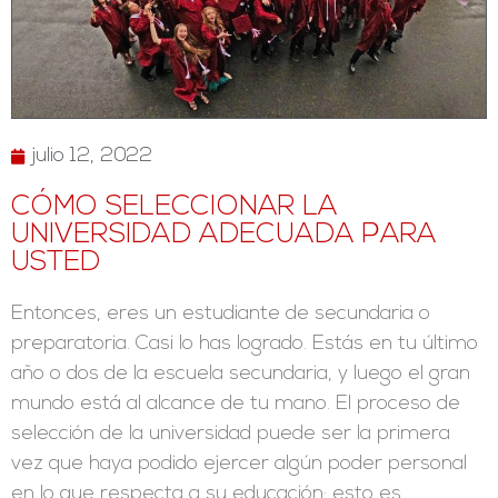
julio 12, 2022
CÓMO SELECCIONAR LA
UNIVERSIDAD ADECUADA PARA
USTED
Entonces, eres un estudiante de secundaria o
preparatoria. Casi lo has logrado. Estás en tu último
año o dos de la escuela secundaria, y luego el gran
mundo está al alcance de tu mano. El proceso de
selección de la universidad puede ser la primera
vez que haya podido ejercer algún poder personal
en lo que respecta a su educación; esto es