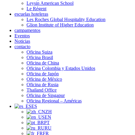
Leysin American School
Le Régent
escuelas hoteleras
Les Roches Global Hospitality Education
Glion Institute of Higher Education
campamentos
Eventos
Noticias
contacto
Oficina Suiza
Oficina Brasil
Oficina de China
Oficina Colombia y Estados Unidos
Oficina de Japón
Oficina de México
Oficina de Rusia
Thailand Office
Oficina de Singapur
Oficina Regional – Américas
ES
ZH
EN
PT
RU
FR