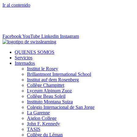
Ir al contenido
info@swisslearning.com
+41 22 723 2000
Facebook
YouTube
Linkedin
Instagram
QUIENES SOMOS
Servicios
Internados
Institut le Rosey
Brillantmont International School
Institut auf dem Rosenberg
Collège Champittet
Lyceum Alpinum Zuoz
Collège Beau Soleil
Instituto Montana Suiza
Colegio Internacional de San Jorge
La Garenne
Aiglon College
John F. Kennedy
TASIS
Collège du Léman