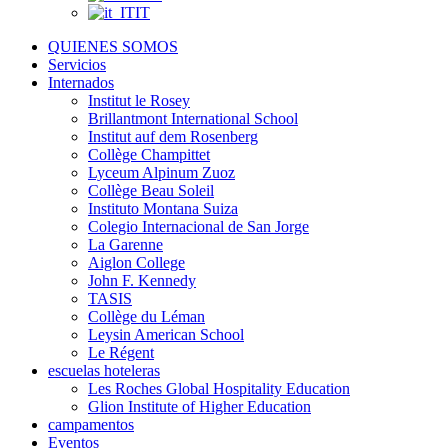
IT
QUIENES SOMOS
Servicios
Internados
Institut le Rosey
Brillantmont International School
Institut auf dem Rosenberg
Collège Champittet
Lyceum Alpinum Zuoz
Collège Beau Soleil
Instituto Montana Suiza
Colegio Internacional de San Jorge
La Garenne
Aiglon College
John F. Kennedy
TASIS
Collège du Léman
Leysin American School
Le Régent
escuelas hoteleras
Les Roches Global Hospitality Education
Glion Institute of Higher Education
campamentos
Eventos