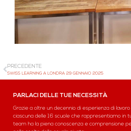
PRECEDENTE
SWISS LEARNING A LONDRA 29 GENNAIO 2025
PARLACI DELLE TUE NECESSITÀ
Grazie a oltre un decennio di esperienza di lavoro
ciascuna delle 16 scuole che rappresentiamo in tut
team ha la piena conoscenza e comprensione per 