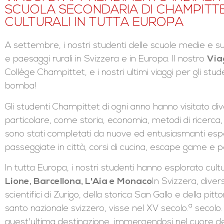
SCUOLA SECONDARIA DI CHAMPITT
CULTURALI IN TUTTA EUROPA
A settembre, i nostri studenti delle scuole medie e s
e paesaggi rurali in Svizzera e in Europa. Il nostro
Viag
Collège Champittet, e i nostri ultimi viaggi per gli stu
bomba!
Gli studenti Champittet di ogni anno hanno visitato d
particolare, come storia, economia, metodi di ricerca,
sono stati completati da nuove ed entusiasmanti espe
passeggiate in città, corsi di cucina, escape game e p
In tutta Europa, i nostri studenti hanno esplorato cultu
Lione, Barcellona, L'Aia e Monaco
In Svizzera, diver
scientifici di Zurigo, della storica San Gallo e della pit
a
santo nazionale svizzero, visse nel XV secolo.
secolo. 
quest'ultima destinazione, immergendosi nel cuore del