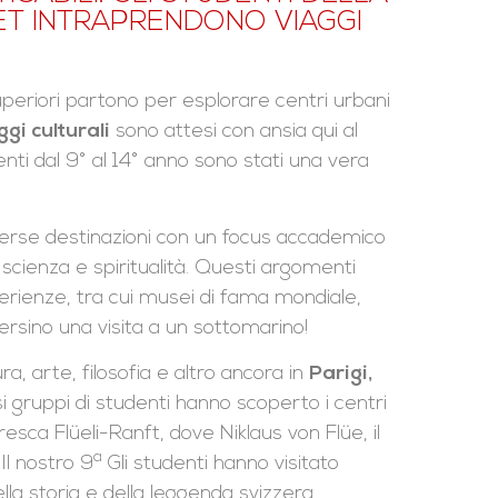
ET INTRAPRENDONO VIAGGI
uperiori partono per esplorare centri urbani
gi culturali
sono attesi con ansia qui al
denti dal 9° al 14° anno sono stati una vera
iverse destinazioni con un focus accademico
 scienza e spiritualità. Questi argomenti
rienze, tra cui musei di fama mondiale,
ersino una visita a un sottomarino!
ra, arte, filosofia e altro ancora in
Parigi,
si gruppi di studenti hanno scoperto i centri
toresca Flüeli-Ranft, dove Niklaus von Flüe, il
a
Il nostro 9
Gli studenti hanno visitato
la storia e della leggenda svizzera.