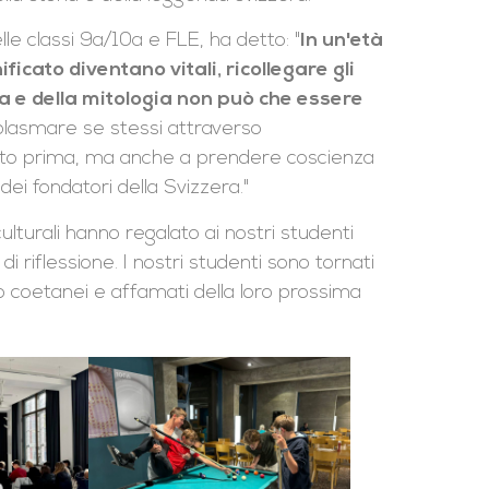
le classi 9a/10a e FLE, ha detto: "
In un'età
nificato diventano vitali, ricollegare gli
ria e della mitologia non può che essere
 a plasmare se stessi attraverso
duto prima, ma anche a prendere coscienza
 dei fondatori della Svizzera."
ulturali hanno regalato ai nostri studenti
iflessione. I nostri studenti sono tornati
o coetanei e affamati della loro prossima