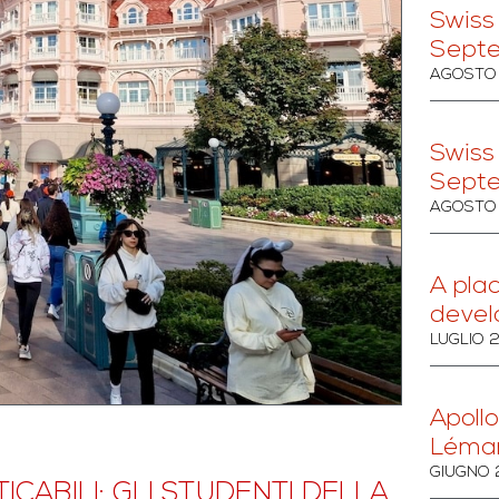
Swiss
Sept
AGOSTO 
Swiss
Sept
AGOSTO 
A pla
devel
LUGLIO 
Apollo
Léma
GIUGNO 
ICABILI: GLI STUDENTI DELLA