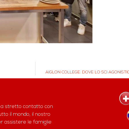
AIGLON COLLEGE: DOVE LO SCI AGONISTIC
 a stretto contatto con
to il mondo, il nostro
assistere le famiglie