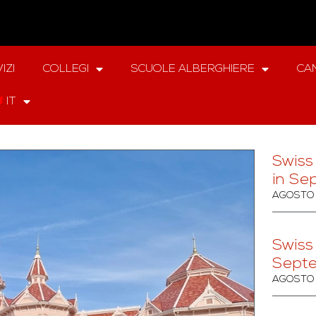
IZI
COLLEGI
SCUOLE ALBERGHIERE
CAM
IT
Swiss
in Se
AGOSTO 
Swiss
Sept
AGOSTO 