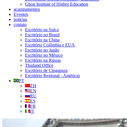
Glion Institute of Higher Education
acampamentos
Eventos
notícias
contato
Escritório na Suíça
Escritório no Brasil
Escritório na China
Escritório Colômbia e EUA
Escritório no Japão
Escritório no México
Escritório na Rússia
Thailand Office
Escritório de Cingapura
Escritório Regional - Américas
PT
ZH
EN
RU
ES
FR
IT