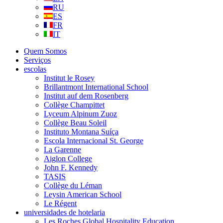
RU
ES
FR
IT
Quem Somos
Serviços
escolas
Institut le Rosey
Brillantmont International School
Institut auf dem Rosenberg
Collège Champittet
Lyceum Alpinum Zuoz
Collège Beau Soleil
Instituto Montana Suíça
Escola Internacional St. George
La Garenne
Aiglon College
John F. Kennedy
TASIS
Collège du Léman
Leysin American School
Le Régent
universidades de hotelaria
Les Roches Global Hospitality Education