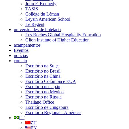
John F. Kennedy
TASIS
Collège du Léman
Leysin American School
Le Régent
universidades de hotelaria
Les Roches Global Hospitality Education
Glion Institute of Higher Education
acampamentos
Eventos
notícias
contato
Escritório na Suíça
Escritório no Brasil
Escritório na China
Escritório Colômbia e EUA
Escritório no Japão
Escritório no México
Escritório na Rússia
Thailand Office
Escritório de Cingapura
Escritório Regional - Américas
PT
ZH
EN