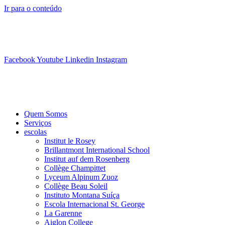
Ir para o conteúdo
info@swisslearning.com
+41 22 723 2000
Facebook
Youtube
Linkedin
Instagram
Quem Somos
Serviços
escolas
Institut le Rosey
Brillantmont International School
Institut auf dem Rosenberg
Collège Champittet
Lyceum Alpinum Zuoz
Collège Beau Soleil
Instituto Montana Suíça
Escola Internacional St. George
La Garenne
Aiglon College