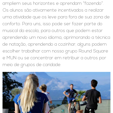
ampliem seus horizontes e aprendam “fazendo”.
Os alunos são ativamente incentivados a realizar
uma atividade que os leve para fora de sua zona de
conforto. Para uns, isso pode ser fazer parte do
musical da escola, para outros que podem estar
aprendendo um novo idioma, aprimorando a técnica
de natação, aprendendo a cozinhar; alguns podem
escolher trabalhar com nosso grupo Round Square
e MUN ou se concentrar em retribuir a outros por
meio de grupos de caridade.