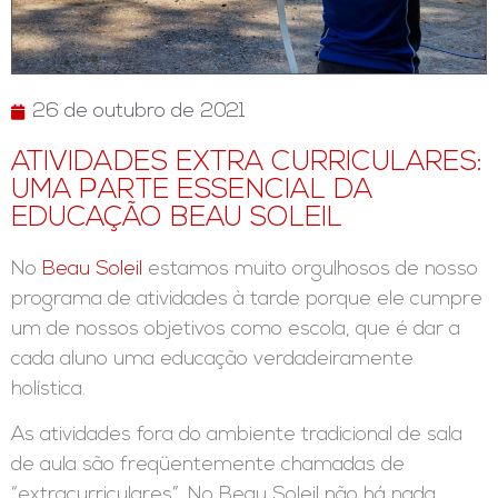
26 de outubro de 2021
ATIVIDADES EXTRA CURRICULARES:
UMA PARTE ESSENCIAL DA
EDUCAÇÃO BEAU SOLEIL
No
Beau Soleil
estamos muito orgulhosos de nosso
programa de atividades à tarde porque ele cumpre
um de nossos objetivos como escola, que é dar a
cada aluno uma educação verdadeiramente
holística.
As atividades fora do ambiente tradicional de sala
de aula são freqüentemente chamadas de
“extracurriculares”. No Beau Soleil não há nada