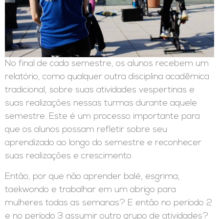
No final de cada semestre, os alunos recebem um
relatório, como qualquer outra disciplina acadêmica
tradicional, sobre suas atividades vespertinas e
suas realizações nessas turmas durante aquele
semestre. Este é um processo importante para
que os alunos possam refletir sobre seu
aprendizado ao longo do semestre e reconhecer
suas realizações e crescimento.
Então, por que não aprender balé, esgrima,
taekwondo e trabalhar em um abrigo para
mulheres todas as semanas? E então no período 2
e no período 3 assumir outro grupo de atividades?