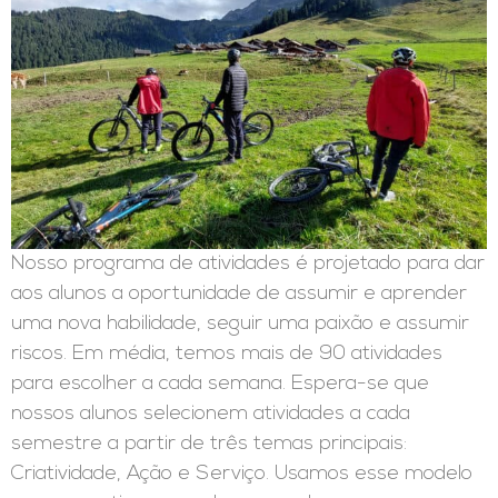
Nosso programa de atividades é projetado para dar
aos alunos a oportunidade de assumir e aprender
uma nova habilidade, seguir uma paixão e assumir
riscos. Em média, temos mais de 90 atividades
para escolher a cada semana. Espera-se que
nossos alunos selecionem atividades a cada
semestre a partir de três temas principais:
Criatividade, Ação e Serviço. Usamos esse modelo