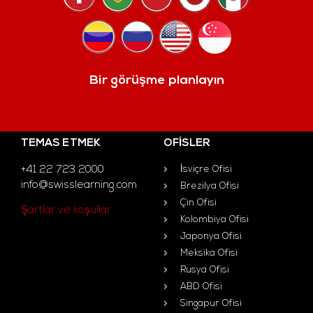
Bir görüşme planlayın
TEMAS ETMEK
OFISLER
+41 22 723 2000
İsviçre Ofisi
info@swisslearning.com
Brezilya Ofisi
Çin Ofisi
Şartlar ve koşullar
Kolombiya Ofisi
Japonya Ofisi
Meksika Ofisi
Rusya Ofisi
ABD Ofisi
Singapur Ofisi