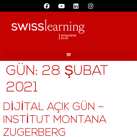
GÜN:
28 ŞUBAT
2021
DIJITAL AÇIK GÜN –
INSTITUT MONTANA
ZUGERBERG