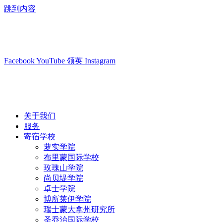
跳到内容
info@swisslearning.com
+41 22 723 2000
Facebook
YouTube
领英
Instagram
关于我们
服务
寄宿学校
萝实学院
布里蒙国际学校
玫瑰山学院
尚贝堤学院
卓士学院
博所莱伊学院
瑞士蒙大拿州研究所
圣乔治国际学校