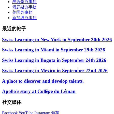
墨西哥办事处
俄罗斯办事处
美国办事处
新加坡办事处
最近的帖子
Swiss Learning in New York in September 30th 2026
Swiss Learning in Miami in September 29th 2026
Swiss Learning in Bogota in September 24th 2026
Swiss Learning in Mexico in September 22nd 2026
A place to discover and develop talents.
Apollo’s story at Collège du Léman
社交媒体
Facebook
YouTube
Instagram
领英