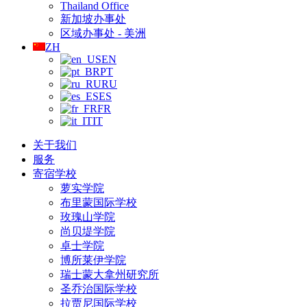
Thailand Office
新加坡办事处
区域办事处 - 美洲
ZH
EN
PT
RU
ES
FR
IT
关于我们
服务
寄宿学校
萝实学院
布里蒙国际学校
玫瑰山学院
尚贝堤学院
卓士学院
博所莱伊学院
瑞士蒙大拿州研究所
圣乔治国际学校
拉贾尼国际学校