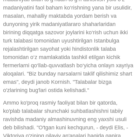
madaniyatini faol baham ko‘rishning yana bir usulidir,
masalan, mahalliy maktabda yordam berish va
dunyoning yirik madaniyatlararo shaharlaridan
birining diqqatga sazovor joylarini ko‘rish uchun ikki
turk talabasi tomonidan uyushtirilgan Istanbulga
rejalashtirilgan sayohat yoki hindistonlik talaba
tomonidan o‘z mamlakatida tashkil etilgan kichik
fermerlarni qo‘llab-quvvatlash bo‘yicha onlayn xayriya
aloqalari. "Biz bunday narsalarni taklif qilishimiz shart
emas", deydi janob Kornish. "Talabalar bizga
o'zlarining bug'lari ostida kelishadi."
Ammo ko'proq rasmiy faoliyat bilan bir qatorda,
ko'plab talabalar shunchaki suhbatlashishni tabiiy
ravishda madaniy almashinuvning eng yaxshi usuli
deb bilishadi. "O'tgan kuni kechqurun, - deydi Elis, -
Viktoriya o'zining oilaviy an'analari haqida gapira