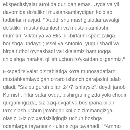
ekspeditsiyalar atrofida qurilgan emas. Uyda va yil
davomida do'stlikni mustahkamlaydigan ko'plab
tadbirlar mavjud. ” Xuddi shu mashg'ulotlar avvalgi
do'stlikni mustahkamlashi va mustahkamlashi
mumkin: Viktoriya va Elis bir-birlarini sport zaliga
borishga undaydi; Issei va Antonio "yugurishadi va
birga futbol o'ynashadi va ikkalamiz ham toqqa
chiqishga harakat qilish uchun ro'yxatdan o'tganmiz."
Ekspeditsiyalar o'z tabiatiga ko'ra munosabatlarni
mustahkamlaydigan o'zaro ishonch darajasini talab
qiladi. "Siz bu guruh bilan 24/7 ishlaysiz", deydi janob
Kornish. “Har safar ovqat pishirganingizda yoki chodir
qurganingizda, siz oziq-ovqat va boshpana bilan
ta'minlash uchun javobgarlikni o'z zimmangizga
olasiz. Siz o'z xavfsizligingiz uchun boshqa
odamlarga tayanasiz - ular sizga tayanadi." "Ammo