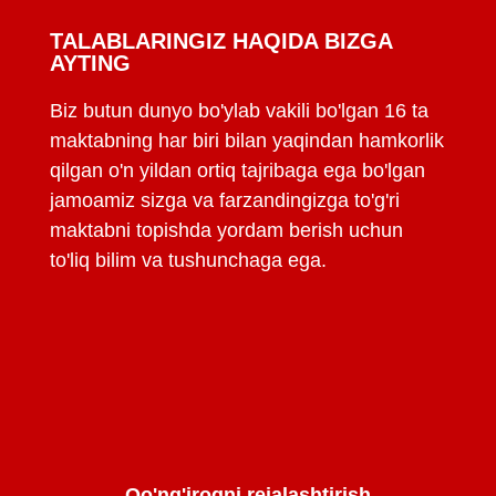
TALABLARINGIZ HAQIDA BIZGA
AYTING
Biz butun dunyo bo'ylab vakili bo'lgan 16 ta
maktabning har biri bilan yaqindan hamkorlik
qilgan o'n yildan ortiq tajribaga ega bo'lgan
jamoamiz sizga va farzandingizga to'g'ri
maktabni topishda yordam berish uchun
to'liq bilim va tushunchaga ega.
Qo'ng'iroqni rejalashtirish