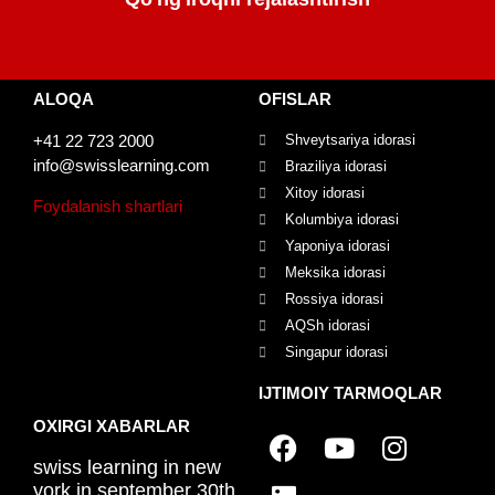
ALOQA
OFISLAR
+41 22 723 2000
Shveytsariya idorasi
info@swisslearning.com
Braziliya idorasi
Xitoy idorasi
Foydalanish shartlari
Kolumbiya idorasi
Yaponiya idorasi
Meksika idorasi
Rossiya idorasi
AQSh idorasi
Singapur idorasi
IJTIMOIY TARMOQLAR
OXIRGI XABARLAR
swiss learning in new
york in september 30th