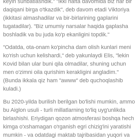
keyin suhbatlashdik." "Ikki hafta davomida biz har bir
daqiqani birga o'tkazdik", deb davom etadi Viktoriya
(ikkitasi almashadilar va bir-birlarining gaplarini
tugatadilar). "Biz umumiy narsalar haqida gaplasha
boshladik va bu juda ko'p ekanligini topdik."
"Odatda, ota-onam ko'pincha dam olish kunlari meni
ko'rish uchun kelishardi," deb yakunlaydi Elis, "lekin
Kovid bilan ular buni qila olmadilar, shuning uchun
men o'zimni oila qurishim kerakligini angladim."
(Bunda ikkala qiz ham "awww" deb quchoqlashib
kuladi.)
Bu 2020-yilda burilish berilgan bo'lishi mumkin, ammo
bu Aiglon usuli - turli millatlarning to'liq uyg'unlikda
birlashishi. Eriydigan qozon atmosferasi boshqa hech
kimga o'xshamagan o'rganish egri chizig'ini yaratishi
mumkin - va odatdagi maktab tajribasidan yuqori va