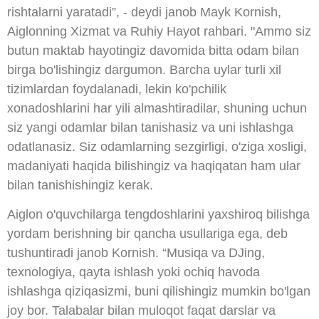
rishtalarni yaratadi”, - deydi janob Mayk Kornish,
Aiglonning Xizmat va Ruhiy Hayot rahbari. "Ammo siz
butun maktab hayotingiz davomida bitta odam bilan
birga bo'lishingiz dargumon. Barcha uylar turli xil
tizimlardan foydalanadi, lekin ko'pchilik
xonadoshlarini har yili almashtiradilar, shuning uchun
siz yangi odamlar bilan tanishasiz va uni ishlashga
odatlanasiz. Siz odamlarning sezgirligi, o'ziga xosligi,
madaniyati haqida bilishingiz va haqiqatan ham ular
bilan tanishishingiz kerak.
Aiglon o'quvchilarga tengdoshlarini yaxshiroq bilishga
yordam berishning bir qancha usullariga ega, deb
tushuntiradi janob Kornish. “Musiqa va DJing,
texnologiya, qayta ishlash yoki ochiq havoda
ishlashga qiziqasizmi, buni qilishingiz mumkin bo'lgan
joy bor. Talabalar bilan muloqot faqat darslar va