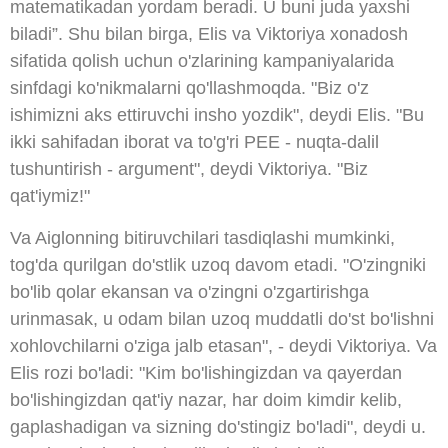
matematikadan yordam beradi. U buni juda yaxshi
biladi”. Shu bilan birga, Elis va Viktoriya xonadosh
sifatida qolish uchun o'zlarining kampaniyalarida
sinfdagi ko'nikmalarni qo'llashmoqda. "Biz o'z
ishimizni aks ettiruvchi insho yozdik", deydi Elis. "Bu
ikki sahifadan iborat va to'g'ri PEE - nuqta-dalil
tushuntirish - argument", deydi Viktoriya. "Biz
qat'iymiz!"
Va Aiglonning bitiruvchilari tasdiqlashi mumkinki,
tog'da qurilgan do'stlik uzoq davom etadi. "O'zingniki
bo'lib qolar ekansan va o'zingni o'zgartirishga
urinmasak, u odam bilan uzoq muddatli do'st bo'lishni
xohlovchilarni o'ziga jalb etasan", - deydi Viktoriya. Va
Elis rozi bo'ladi: "Kim bo'lishingizdan va qayerdan
bo'lishingizdan qat'iy nazar, har doim kimdir kelib,
gaplashadigan va sizning do'stingiz bo'ladi", deydi u.