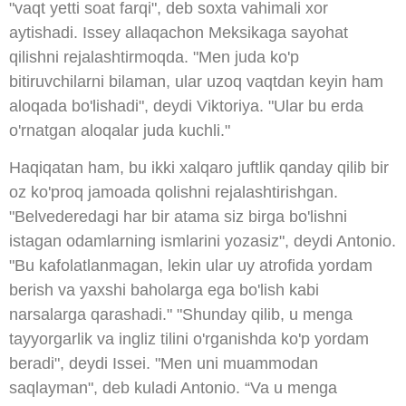
"vaqt yetti soat farqi", deb soxta vahimali xor
aytishadi. Issey allaqachon Meksikaga sayohat
qilishni rejalashtirmoqda. "Men juda ko'p
bitiruvchilarni bilaman, ular uzoq vaqtdan keyin ham
aloqada bo'lishadi", deydi Viktoriya. "Ular bu erda
o'rnatgan aloqalar juda kuchli."
Haqiqatan ham, bu ikki xalqaro juftlik qanday qilib bir
oz ko'proq jamoada qolishni rejalashtirishgan.
"Belvederedagi har bir atama siz birga bo'lishni
istagan odamlarning ismlarini yozasiz", deydi Antonio.
"Bu kafolatlanmagan, lekin ular uy atrofida yordam
berish va yaxshi baholarga ega bo'lish kabi
narsalarga qarashadi." "Shunday qilib, u menga
tayyorgarlik va ingliz tilini o'rganishda ko'p yordam
beradi", deydi Issei. "Men uni muammodan
saqlayman", deb kuladi Antonio. “Va u menga