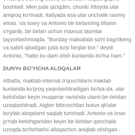
boshladi. Men juda qiziqdim, chunki Xitoyda ular
aniqroq ko'rinadi, Italiyada esa ular unchalik rasmiy
emas. Va Issey va Antonio bir-birlarining tillarini
o'rganib, bir-birlari uchun maxsus taomlar
tayyorlashmoqda. "Bunday maktabda sizni bag'rikeng
va sabrli qiladigan juda ko'p farqlar bor," deydi
Antonio, "hatto bu dam olish kunlarida bo'lsa ham."
DUNYo BO'YICHA ALOQALAR
Albatta, maktab-internat o'quvchilarni maktab
kunlarida ko'proq yaqinlashtiradigan bo'lsa-da, ular
ketishdan keyin muqarrar ravishda ularni bir-biridan
uzoqlashtiradi. Aiglon bitiruvchilari butun qit'alar
bo'ylab aloqalarni saqlab turishadi. Antonio va Issei
jo'nab ketishganidan keyin bir-biridan qanchalik
uzoqda bo'lishlarini allaqachon aniqlab olishgan -