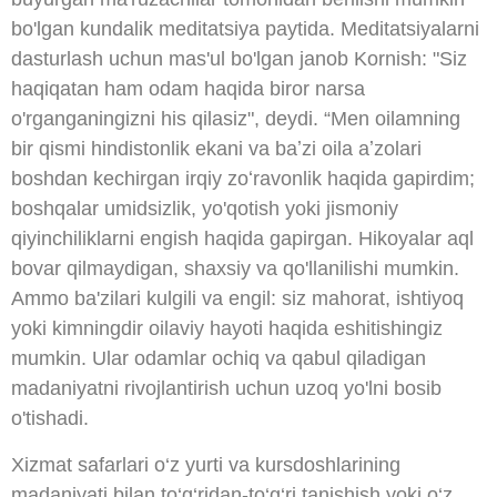
bo'lgan kundalik meditatsiya paytida. Meditatsiyalarni
dasturlash uchun mas'ul bo'lgan janob Kornish: "Siz
haqiqatan ham odam haqida biror narsa
o'rganganingizni his qilasiz", deydi. “Men oilamning
bir qismi hindistonlik ekani va baʼzi oila aʼzolari
boshdan kechirgan irqiy zoʻravonlik haqida gapirdim;
boshqalar umidsizlik, yo'qotish yoki jismoniy
qiyinchiliklarni engish haqida gapirgan. Hikoyalar aql
bovar qilmaydigan, shaxsiy va qo'llanilishi mumkin.
Ammo ba'zilari kulgili va engil: siz mahorat, ishtiyoq
yoki kimningdir oilaviy hayoti haqida eshitishingiz
mumkin. Ular odamlar ochiq va qabul qiladigan
madaniyatni rivojlantirish uchun uzoq yo'lni bosib
o'tishadi.
Xizmat safarlari o‘z yurti va kursdoshlarining
madaniyati bilan to‘g‘ridan-to‘g‘ri tanishish yoki o‘z