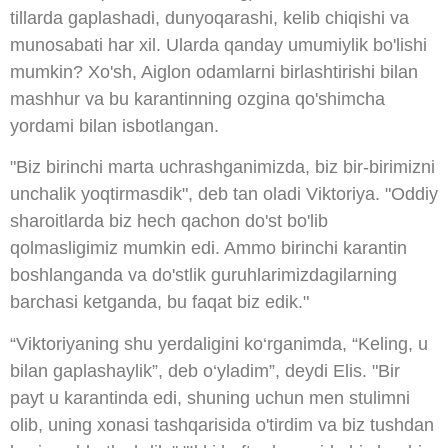
tillarda gaplashadi, dunyoqarashi, kelib chiqishi va
munosabati har xil. Ularda qanday umumiylik bo'lishi
mumkin? Xo'sh, Aiglon odamlarni birlashtirishi bilan
mashhur va bu karantinning ozgina qo'shimcha
yordami bilan isbotlangan.
"Biz birinchi marta uchrashganimizda, biz bir-birimizni
unchalik yoqtirmasdik", deb tan oladi Viktoriya. "Oddiy
sharoitlarda biz hech qachon do'st bo'lib
qolmasligimiz mumkin edi. Ammo birinchi karantin
boshlanganda va do'stlik guruhlarimizdagilarning
barchasi ketganda, bu faqat biz edik."
“Viktoriyaning shu yerdaligini ko‘rganimda, “Keling, u
bilan gaplashaylik”, deb o‘yladim”, deydi Elis. "Bir
payt u karantinda edi, shuning uchun men stulimni
olib, uning xonasi tashqarisida o'tirdim va biz tushdan