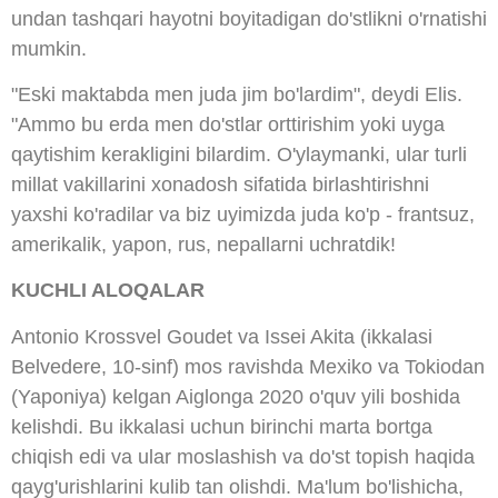
undan tashqari hayotni boyitadigan do'stlikni o'rnatishi
mumkin.
"Eski maktabda men juda jim bo'lardim", deydi Elis.
"Ammo bu erda men do'stlar orttirishim yoki uyga
qaytishim kerakligini bilardim. O'ylaymanki, ular turli
millat vakillarini xonadosh sifatida birlashtirishni
yaxshi ko'radilar va biz uyimizda juda ko'p - frantsuz,
amerikalik, yapon, rus, nepallarni uchratdik!
KUCHLI ALOQALAR
Antonio Krossvel Goudet va Issei Akita (ikkalasi
Belvedere, 10-sinf) mos ravishda Mexiko va Tokiodan
(Yaponiya) kelgan Aiglonga 2020 o'quv yili boshida
kelishdi. Bu ikkalasi uchun birinchi marta bortga
chiqish edi va ular moslashish va do'st topish haqida
qayg'urishlarini kulib tan olishdi. Ma'lum bo'lishicha,