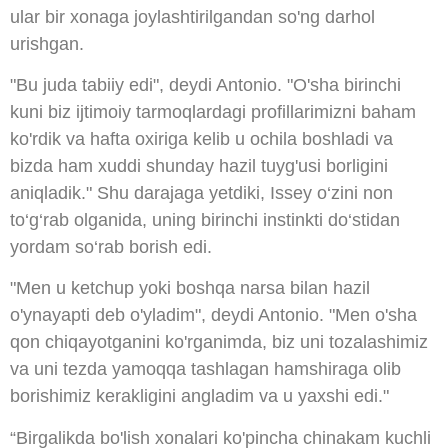
ular bir xonaga joylashtirilgandan so'ng darhol
urishgan.
"Bu juda tabiiy edi", deydi Antonio. "O'sha birinchi
kuni biz ijtimoiy tarmoqlardagi profillarimizni baham
ko'rdik va hafta oxiriga kelib u ochila boshladi va
bizda ham xuddi shunday hazil tuyg'usi borligini
aniqladik." Shu darajaga yetdiki, Issey o‘zini non
to‘g‘rab olganida, uning birinchi instinkti do‘stidan
yordam so‘rab borish edi.
"Men u ketchup yoki boshqa narsa bilan hazil
o'ynayapti deb o'yladim", deydi Antonio. "Men o'sha
qon chiqayotganini ko'rganimda, biz uni tozalashimiz
va uni tezda yamoqqa tashlagan hamshiraga olib
borishimiz kerakligini angladim va u yaxshi edi."
“Birgalikda bo'lish xonalari ko'pincha chinakam kuchli