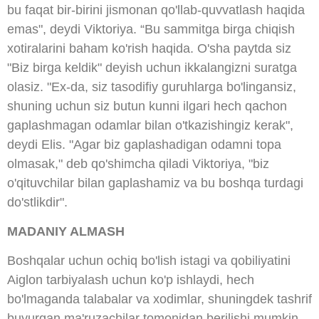
bu faqat bir-birini jismonan qo'llab-quvvatlash haqida
emas", deydi Viktoriya. “Bu sammitga birga chiqish
xotiralarini baham ko'rish haqida. O'sha paytda siz
"Biz birga keldik" deyish uchun ikkalangizni suratga
olasiz. "Ex-da, siz tasodifiy guruhlarga bo'lingansiz,
shuning uchun siz butun kunni ilgari hech qachon
gaplashmagan odamlar bilan o'tkazishingiz kerak",
deydi Elis. "Agar biz gaplashadigan odamni topa
olmasak," deb qo'shimcha qiladi Viktoriya, "biz
o'qituvchilar bilan gaplashamiz va bu boshqa turdagi
do'stlikdir".
MADANIY ALMASH
Boshqalar uchun ochiq bo'lish istagi va qobiliyatini
Aiglon tarbiyalash uchun ko'p ishlaydi, hech
bo'lmaganda talabalar va xodimlar, shuningdek tashrif
buyurgan ma'ruzachilar tomonidan berilishi mumkin