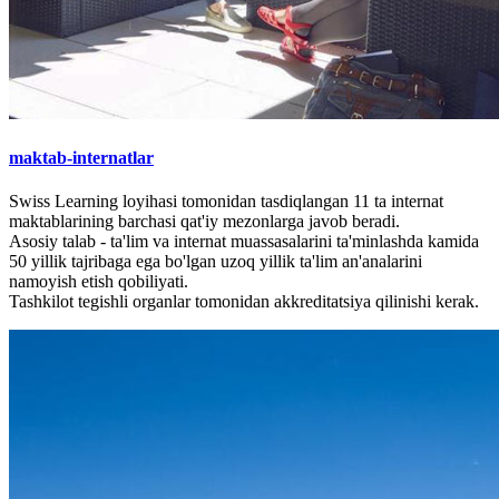
maktab-internatlar
Swiss Learning loyihasi tomonidan tasdiqlangan 11 ta internat
maktablarining barchasi qat'iy mezonlarga javob beradi.
Asosiy talab - ta'lim va internat muassasalarini ta'minlashda kamida
50 yillik tajribaga ega bo'lgan uzoq yillik ta'lim an'analarini
namoyish etish qobiliyati.
Tashkilot tegishli organlar tomonidan akkreditatsiya qilinishi kerak.