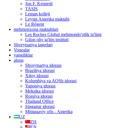
Jon F. Kennedi
TASIS
Leman kolleji
Leysin Amerika maktabi
Le Régent
mehmonxona maktablari
Les Roches Global mehmondo'stlik ta'limi
Glion oliy ta'lim instituti
Shveytsariya lagerlari
Voqealar
yangiliklar
aloqa
Shveytsariya idorasi
Braziliya idorasi
Xitoy idorasi
Kolumbiya va AQSh idorasi
Yaponiya idorasi
Meksika idorasi
Rossiya idorasi
Thailand Office
Singapur idorasi
Mintaqaviy ofis - Amerika
UZ
ZH
EN