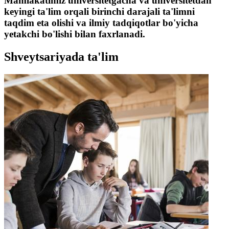
Mamlakatimiz universitetgacha va universitetdan
keyingi ta'lim orqali birinchi darajali ta'limni
taqdim eta olishi va ilmiy tadqiqotlar bo'yicha
yetakchi bo'lishi bilan faxrlanadi.
Shveytsariyada ta'lim