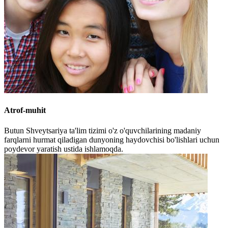
Atrof-muhit
Butun Shveytsariya ta'lim tizimi o'z o'quvchilarining madaniy
farqlarni hurmat qiladigan dunyoning haydovchisi bo'lishlari uchun
poydevor yaratish ustida ishlamoqda.