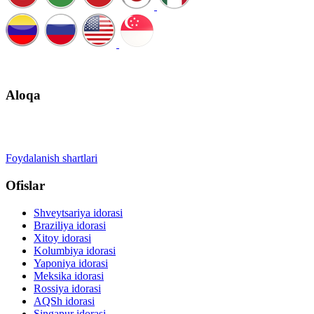
Qo'ng'iroqni rejalashtirish
Aloqa
+41 22 723 2000
info@swisslearning.com
Foydalanish shartlari
Ofislar
Shveytsariya idorasi
Braziliya idorasi
Xitoy idorasi
Kolumbiya idorasi
Yaponiya idorasi
Meksika idorasi
Rossiya idorasi
AQSh idorasi
Singapur idorasi