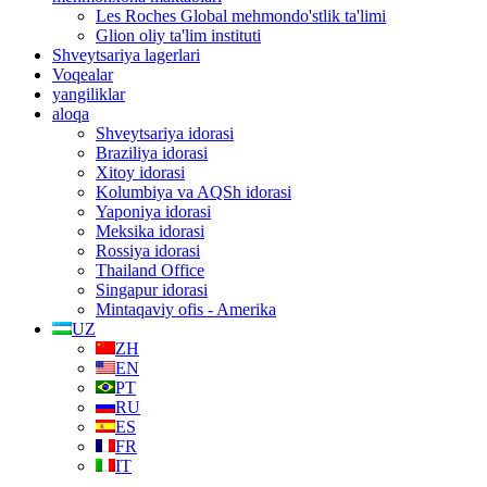
Les Roches Global mehmondo'stlik ta'limi
Glion oliy ta'lim instituti
Shveytsariya lagerlari
Voqealar
yangiliklar
aloqa
Shveytsariya idorasi
Braziliya idorasi
Xitoy idorasi
Kolumbiya va AQSh idorasi
Yaponiya idorasi
Meksika idorasi
Rossiya idorasi
Thailand Office
Singapur idorasi
Mintaqaviy ofis - Amerika
UZ
ZH
EN
PT
RU
ES
FR
IT