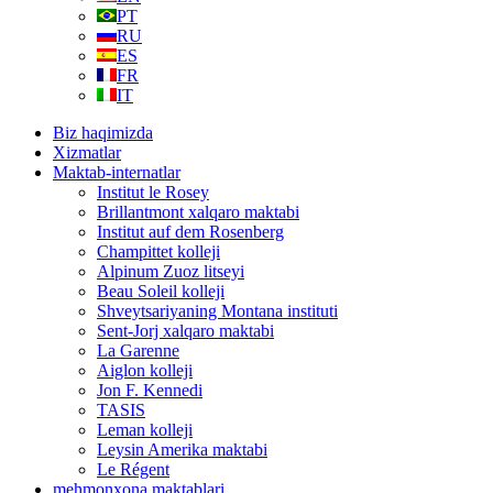
PT
RU
ES
FR
IT
Biz haqimizda
Xizmatlar
Maktab-internatlar
Institut le Rosey
Brillantmont xalqaro maktabi
Institut auf dem Rosenberg
Champittet kolleji
Alpinum Zuoz litseyi
Beau Soleil kolleji
Shveytsariyaning Montana instituti
Sent-Jorj xalqaro maktabi
La Garenne
Aiglon kolleji
Jon F. Kennedi
TASIS
Leman kolleji
Leysin Amerika maktabi
Le Régent
mehmonxona maktablari