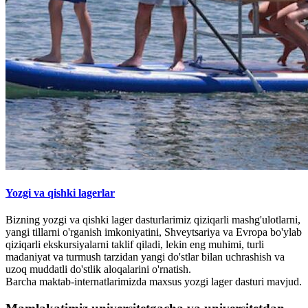
Yozgi va qishki lagerlar
Bizning yozgi va qishki lager dasturlarimiz qiziqarli mashg'ulotlarni,
yangi tillarni o'rganish imkoniyatini, Shveytsariya va Evropa bo'ylab
qiziqarli ekskursiyalarni taklif qiladi, lekin eng muhimi, turli
madaniyat va turmush tarzidan yangi do'stlar bilan uchrashish va
uzoq muddatli do'stlik aloqalarini o'rnatish.
Barcha maktab-internatlarimizda maxsus yozgi lager dasturi mavjud.