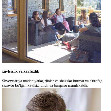
xavfsizlik va xavfsizlik
Shveytsariya madaniyatlar, dinlar va shaxslar hurmat va e'tirofga
sazovor bo'lgan xavfsiz, tinch va barqaror mamlakatdir.