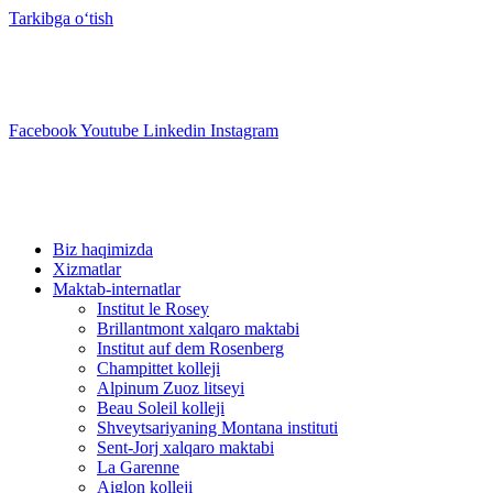
Tarkibga oʻtish
info@swisslearning.com
+41 22 723 2000
Facebook
Youtube
Linkedin
Instagram
Biz haqimizda
Xizmatlar
Maktab-internatlar
Institut le Rosey
Brillantmont xalqaro maktabi
Institut auf dem Rosenberg
Champittet kolleji
Alpinum Zuoz litseyi
Beau Soleil kolleji
Shveytsariyaning Montana instituti
Sent-Jorj xalqaro maktabi
La Garenne
Aiglon kolleji