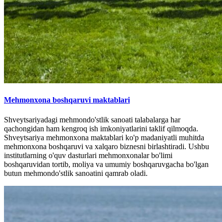
Mehmonxona boshqaruvi maktablari
Shveytsariyadagi mehmondo'stlik sanoati talabalarga har
qachongidan ham kengroq ish imkoniyatlarini taklif qilmoqda.
Shveytsariya mehmonxona maktablari ko'p madaniyatli muhitda
mehmonxona boshqaruvi va xalqaro biznesni birlashtiradi. Ushbu
institutlarning o'quv dasturlari mehmonxonalar bo'limi
boshqaruvidan tortib, moliya va umumiy boshqaruvgacha bo'lgan
butun mehmondo'stlik sanoatini qamrab oladi.