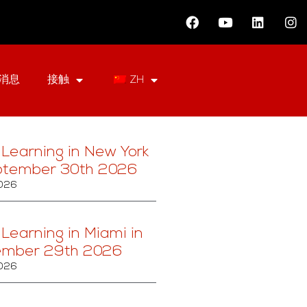
消息
接触
ZH
 Learning in New York
ptember 30th 2026
2026
 Learning in Miami in
ember 29th 2026
2026