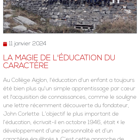
11 janvier 2024
LA MAGIE DE L'ÉDUCATION DU
CARACTÈRE
Au Collège Aiglon, l'éducation d'un enfant a toujours
été bien plus qu'un simple apprentissage par cœur
et l'acquisition de connaissances, comme le souligne
une lettre récemment découverte du fondateur,
John Corlette. L’objectif le plus important de
l’éducation, écrivait-il en octobre 1946, était « le
développement d’une personnalité et d’un
caractère équilibrés ». C’est cette approche de