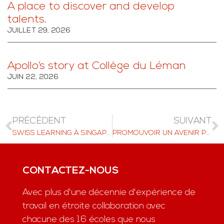
A place to discover and develop
talents.
JUILLET 29, 2026
Apollo’s story at Collège du Léman
JUIN 22, 2026
PRÉCÉDENT
SUIVANT
SWISS LEARNING À SINGAPOUR 3 FÉVRIER 2024
PROMOUVOIR UN AVENIR PLUS VERT
CONTACTEZ-NOUS
Avec plus d'une décennie d'expérience de
travail en étroite collaboration avec
chacune des 16 écoles que nous