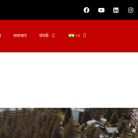
न
समाचार
संपर्क
HI