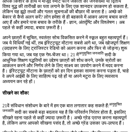
आपके किशोर के हाथ में मौजूद स्मार्ट फोन जकार्ता की जनसंख्या या द्वितीय
विश्व युद्ध की तारीखों का पता लगाने के लिए एक शानदार उपकरण हो सकता है,
लेकिन यह झूठे तथ्यों और गलत सूचनाओं की बौछार भी करता है। अच्छे को
बेकार से कैसे अलग करें? लोग हमेशा से ही बहकावे में आकर अपना बचाव करते
आए हैं और हमारे पास बचाव के तरीके हैं - ज्ञान, अंतर्दृष्टि और विश्लेषण। अब
पहले से कहीं ज़्यादा, बचाव ज़रूरी है।
अपने छात्रों में सूचित, स्वतंत्र सोच विकसित करने में स्कूल बहुत महत्वपूर्ण हैं।
जब ये विधियाँ नई थीं, तब इंस्टिट्यूट मोंटाना सबसे आगे था, जब खोजपूर्ण शिक्षण
(उदाहरण के लिए ट्रांजिस्टर रेडियो को अलग करना और फिर से जोड़ना) शुरू
अनुसूचित जनजाति
किया गया था, जब यह एक गेम-चेंजर था। 21 में
सदी के
आधुनिक शिक्षण पद्धतियों का उद्देश्य छात्रों को शोध करने, उनके स्रोतों का
आकलन करने और निर्णय लेने के लिए साक्ष्य का उपयोग करने में मदद करना
है। इंस्टिट्यूट मोंटाना के छात्रों को हर दिन इसका सामना करना पड़ता है, चाहे
वे अपने आईबी के लिए साहित्य पढ़ रहे हों या अपने मटुरा के लिए व्यवसाय
अध्ययन कर रहे हों।
सीखने का शौक!
अनुसूचित
21वें संविधान संशोधन के बारे में हम एक बात लगातार कह सकते हैं:
जनजाति
सदी का सबसे बड़ा बदलाव यह है कि परिवर्तन निरंतर होता है, इसलिए
सीखते रहना पहले से कहीं ज़्यादा ज़रूरी है। अच्छे ग्रेड प्राप्त करना महत्वपूर्ण
है, लेकिन अगर आपको सीखना पसंद है, तो अच्छे ग्रेड उसका उप-उत्पाद हैं।