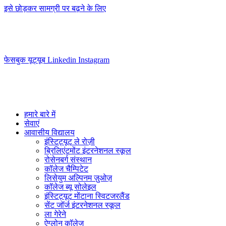
इसे छोड़कर सामग्री पर बढ़ने के लिए
info@swisslearning.com
+41 22 723 2000
फेसबुक
यूट्यूब
Linkedin
Instagram
हमारे बारे में
सेवाएं
आवासीय विद्यालय
इंस्टिट्यूट ले रोज़ी
ब्रिलिएंटमोंट इंटरनेशनल स्कूल
रोसेनबर्ग संस्थान
कॉलेज चैम्पिटेट
लिसेयुम अल्पिनम ज़ुओज़
कॉलेज ब्यू सोलेइल
इंस्टिट्यूट मोंटाना स्विटजरलैंड
सेंट जॉर्ज इंटरनेशनल स्कूल
ला गेरेने
ऐग्लोन कॉलेज