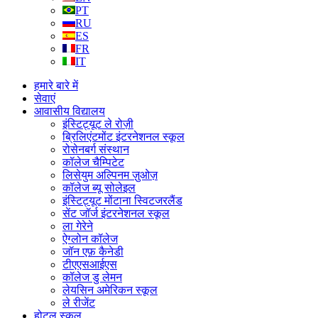
PT
RU
ES
FR
IT
हमारे बारे में
सेवाएं
आवासीय विद्यालय
इंस्टिट्यूट ले रोज़ी
ब्रिलिएंटमोंट इंटरनेशनल स्कूल
रोसेनबर्ग संस्थान
कॉलेज चैम्पिटेट
लिसेयुम अल्पिनम ज़ुओज़
कॉलेज ब्यू सोलेइल
इंस्टिट्यूट मोंटाना स्विटजरलैंड
सेंट जॉर्ज इंटरनेशनल स्कूल
ला गेरेने
ऐग्लोन कॉलेज
जॉन एफ़ कैनेडी
टीएएसआईएस
कॉलेज डु लेमन
लेयसिन अमेरिकन स्कूल
ले रीजेंट
होटल स्कूल