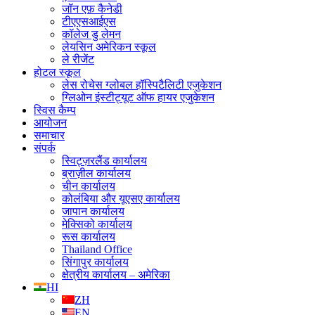
जॉन एफ़ कैनेडी
टीएएसआईएस
कॉलेज डु लेमन
लेयसिन अमेरिकन स्कूल
ले रीजेंट
होटल स्कूल
लेस रोचेस ग्लोबल हॉस्पिटैलिटी एजुकेशन
ग्लिओन इंस्टीट्यूट ऑफ हायर एजुकेशन
स्विस कैम्प
आयोजन
समाचार
संपर्क
स्विट्ज़रलैंड कार्यालय
ब्राज़ील कार्यालय
चीन कार्यालय
कोलंबिया और यूएसए कार्यालय
जापान कार्यालय
मेक्सिको कार्यालय
रूस कार्यालय
Thailand Office
सिंगापुर कार्यालय
क्षेत्रीय कार्यालय – अमेरिका
HI
ZH
EN