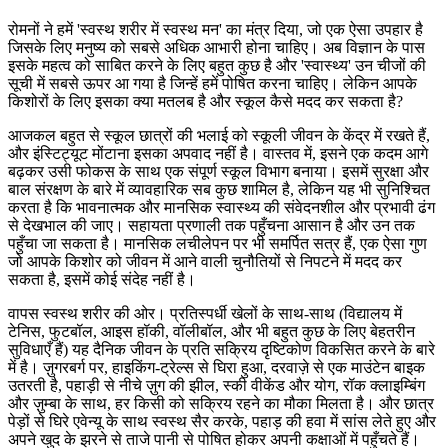
रोमनों ने हमें 'स्वस्थ शरीर में स्वस्थ मन' का मंत्र दिया, जो एक ऐसा उपहार है
जिसके लिए मनुष्य को सबसे अधिक आभारी होना चाहिए। अब विज्ञान के पास
इसके महत्व को साबित करने के लिए बहुत कुछ है और 'स्वास्थ्य' उन चीजों की
सूची में सबसे ऊपर आ गया है जिन्हें हमें पोषित करना चाहिए। लेकिन आपके
किशोरों के लिए इसका क्या मतलब है और स्कूल कैसे मदद कर सकता है?
आजकल बहुत से स्कूल छात्रों की भलाई को स्कूली जीवन के केंद्र में रखते हैं,
और इंस्टिट्यूट मोंटाना इसका अपवाद नहीं है। वास्तव में, इसने एक कदम आगे
बढ़कर उसी फोकस के साथ एक संपूर्ण स्कूल विभाग बनाया। इसमें सुरक्षा और
बाल संरक्षण के बारे में व्यावहारिक सब कुछ शामिल है, लेकिन यह भी सुनिश्चित
करता है कि भावनात्मक और मानसिक स्वास्थ्य की संवेदनशील और प्रभावी ढंग
से देखभाल की जाए। सहायता प्रणाली तक पहुँचना आसान है और उन तक
पहुँचा जा सकता है। मानसिक लचीलेपन पर भी समर्पित सत्र हैं, एक ऐसा गुण
जो आपके किशोर को जीवन में आने वाली चुनौतियों से निपटने में मदद कर
सकता है, इसमें कोई संदेह नहीं है।
वापस स्वस्थ शरीर की ओर। प्रतिस्पर्धी खेलों के साथ-साथ (विद्यालय में
टेनिस, फुटबॉल, आइस हॉकी, वॉलीबॉल, और भी बहुत कुछ के लिए बेहतरीन
सुविधाएँ हैं) यह दैनिक जीवन के प्रति सक्रिय दृष्टिकोण विकसित करने के बारे
में है। ज़ुगरबर्ग पर, हाइकिंग-ट्रेल्स से घिरा हुआ, दरवाज़े से एक माउंटेन बाइक
उतरती है, पहाड़ी से नीचे ज़ुग की झील, स्की वीकेंड और योग, रॉक क्लाइम्बिंग
और ज़ुम्बा के साथ, हर किसी को सक्रिय रहने का मौका मिलता है। और छात्र
पेड़ों से घिरे एवेन्यू के साथ स्वस्थ सैर करके, पहाड़ की हवा में सांस लेते हुए और
अपने खुद के झरने से ताजे पानी से पोषित होकर अपनी कक्षाओं में पहुँचते हैं।