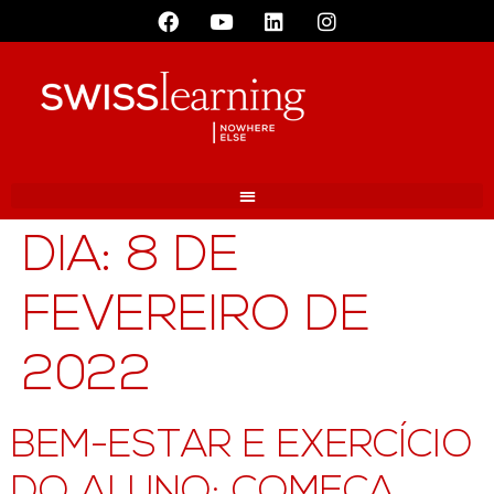
DIA:
8 DE
FEVEREIRO DE
2022
BEM-ESTAR E EXERCÍCIO
DO ALUNO: COMEÇA