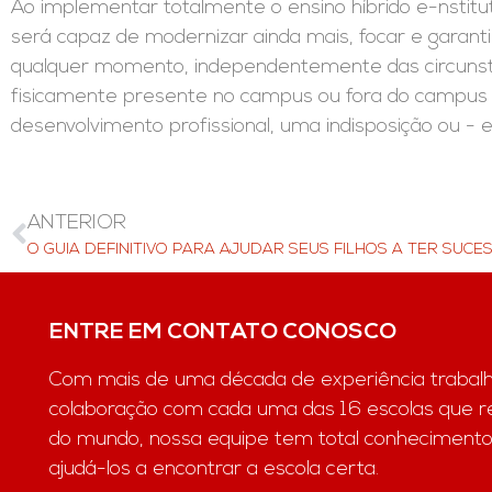
Ao implementar totalmente o ensino híbrido e-nstitu
será capaz de modernizar ainda mais, focar e garantir
qualquer momento, independentemente das circunstâ
fisicamente presente no campus ou fora do campus 
desenvolvimento profissional, uma indisposição ou - 
ANTERIOR
ENTRE EM CONTATO CONOSCO
Com mais de uma década de experiência trabal
colaboração com cada uma das 16 escolas que 
do mundo, nossa equipe tem total conhecimento
ajudá-los a encontrar a escola certa.