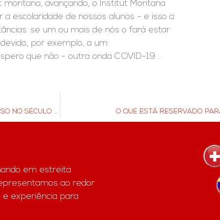
t montana, avançando, o Institut Montana
 a escolaridade de nossos alunos - e isso a
ncias: se um ou mais de nós o fará estar
devido, por exemplo, a um
espero que não - outra onda COVID-19 ...
O GUIA DEFINITIVO PARA AJUDAR SEUS FILHOS A TER SUCESSO NO SÉCULO 21 - DICA: DÊ UMA OLHADA NO INSTITUT MONTANA
O QUE ESTÁ RESERVADO PAR
hando em estreita
representamos ao redor
 e experiência para