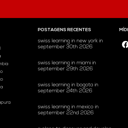
POSTAGENS RECENTES
MÍD
swiss learning in new york in
september 30th 2026
l
a
swiss learning in miami in
ômbia
september 29th 2026
ão
co
swiss learning in bogota in
ia
september 24th 2026
gapura
swiss learning in mexico in
september 22nd 2026