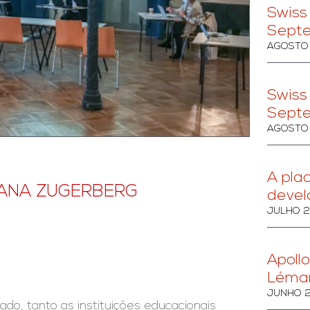
Swiss
Sept
AGOSTO 
Swiss
Sept
AGOSTO 
A pla
TANA ZUGERBERG
devel
JULHO 2
Apollo
Léma
JUNHO 2
do, tanto as instituições educacionais