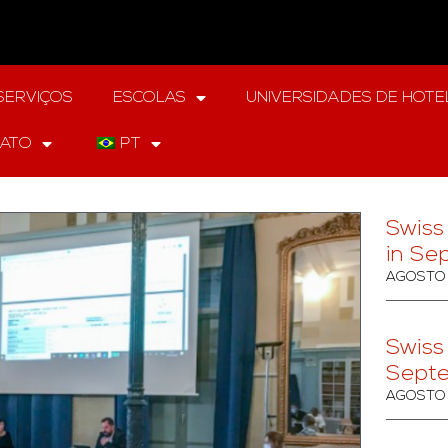
SERVIÇOS
ESCOLAS
UNIVERSIDADES DE HOTE
ATO
PT
Swiss
in Se
AGOSTO 
Swiss
Sept
AGOSTO 